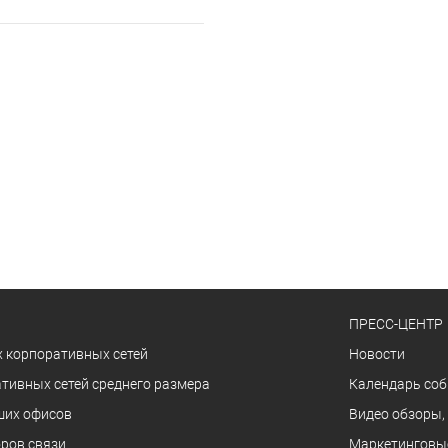
ПРЕСС-ЦЕНТР
 корпоративных сетей
Новости
тивных сетей среднего размера
Календарь со
ших офисов
Видео обзоры,
ров связи
Маркетинговы