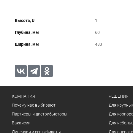
Высота, U
1
Глубина, мм
60
Ширина, мм
483
КОМПАНИЯ
РЕШЕНИЯ
Почему нас выбирают
Для крупных
Партнеры и дистрибьюторы
Для корпора
Вакансии
Для неболь
Лицензии и сертификаты
Для операто