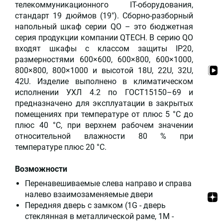
телекоммуникационного IT-оборудования,
стандарт 19 дюймов (19"). Сборно-разборный
напольный шкаф серии QO – это бюджетная
серия продукции компании QTECH. В серию QO
входят шкафы с классом защиты IP20,
размерностями 600×600, 600×800, 600×1000,
800×800, 800×1000 и высотой 18U, 22U, 32U,
42U. Изделие выполнено в климатическом
исполнении УХЛ 4.2 по ГОСТ15150–69 и
предназначено для эксплуатации в закрытых
помещениях при температуре от плюс 5 °С до
плюс 40 °С, при верхнем рабочем значении
относительной влажности 80 % при
температуре плюс 20 °С.
Возможности
Перенавешиваемые слева направо и справа
налево взаимозаменяемые двери
Передняя дверь с замком (1G - дверь
стеклянная в металлической раме, 1M -