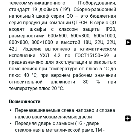
телекоммуникационного IT-оборудования,
стандарт 19 дюймов (19"). Сборно-разборный
напольный шкаф серии QO – это бюджетная
серия продукции компании QTECH. В серию QO
входят шкафы с классом защиты IP20,
размерностями 600×600, 600×800, 600×1000,
800×800, 800×1000 и высотой 18U, 22U, 32U,
42U. Изделие выполнено в климатическом
исполнении УХЛ 4.2 по ГОСТ15150–69 и
предназначено для эксплуатации в закрытых
помещениях при температуре от плюс 5 °С до
плюс 40 °С, при верхнем рабочем значении
относительной влажности 80 % при
температуре плюс 20 °С.
Возможности
Перенавешиваемые слева направо и справа
налево взаимозаменяемые двери
Передняя дверь с замком (1G - дверь
стеклянная в металлической раме, 1M -