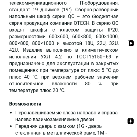
телекоммуникационного IT-оборудования,
стандарт 19 дюймов (19"). Сборно-разборный
напольный шкаф серии QO – это бюджетная
серия продукции компании QTECH. В серию QO
входят шкафы с классом защиты IP20,
размерностями 600×600, 600×800, 600×1000,
800×800, 800×1000 и высотой 18U, 22U, 32U,
42U. Изделие выполнено в климатическом
исполнении УХЛ 4.2 по ГОСТ15150–69 и
предназначено для эксплуатации в закрытых
помещениях при температуре от плюс 5 °С до
плюс 40 °С, при верхнем рабочем значении
относительной влажности 80 % при
температуре плюс 20 °С.
Возможности
Перенавешиваемые слева направо и справа
налево взаимозаменяемые двери
Передняя дверь с замком (1G - дверь
стеклянная в металлической раме, 1M -