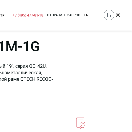
(
0
)
ОТПРАВИТЬ ЗАПРОС
EN
+7 (495) 477-81-18
НТР
1M-1G
19'', серия QO, 42U,
льнометаллическая,
ской раме QTECH RECQO-