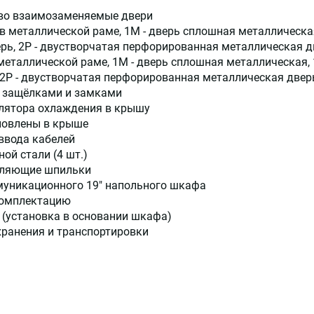
ево взаимозаменяемые двери
 в металлической раме, 1M - дверь сплошная металлическа
рь, 2Р - двустворчатая перфорированная металлическая д
 металлической раме, 1M - дверь сплошная металлическая,
 2Р - двустворчатая перфорированная металлическая двер
 защёлками и замками
тилятора охлаждения в крышу
новлены в крыше
ввода кабелей
й стали (4 шт.)
мляющие шпильки
муникационного 19" напольного шкафа
 комплектацию
 (установка в основании шкафа)
хранения и транспортировки