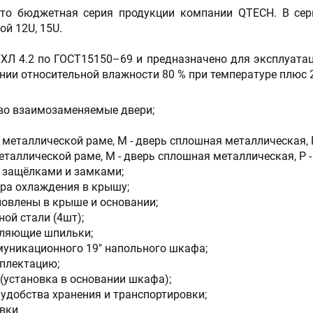
то бюджетная серия продукции компании QTECH. В сер
й 12U, 15U.
ХЛ 4.2 по ГОСТ15150–69 и предназначено для эксплуата
ении относительной влажности 80 % при температуре плюс 2
во взаимозаменяемые двери;
в металлической раме, M - дверь сплошная металлическая,
металлической раме, M - дверь сплошная металлическая, P
 защёлками и замками;
ора охлаждения в крышу;
овлены в крыше и основании;
ой стали (4шт);
мляющие шпильки;
муникационного 19" напольного шкафа;
мплектацию;
(установка в основании шкафа);
 удобства хранения и транспортировки;
авки