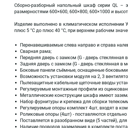
Сборно-разборный напольный шкаф серии QL – э
размерностями 600×600, 600×800, 600×1000 и высото
Изделие выполнено в климатическом исполнении У
плюс 5 °С до плюс 40 °С, при верхнем рабочем знач
Перенавешиваемые слева направо и справа нале
Сварная рама;
Передняя дверь с замком (G - дверь стеклянная 
Задняя дверь с замком (G - дверь стеклянная в 
Боковые панели съёмные, оснащенные боковыми
Возможность установки модуля на 2, 3 вентилят
Пылезащитные кабельные щеточные вводы устан
Регулируемые монтажные профили из оцинкованн
Металлические конструкции шкафа имеют зазе
Набор фурнитуры и крепежа для сборки телеком
Регулируемые опоры комплект 4шт, входят в ко
Роликовые опоры (4шт) - поставляются отдельно 
Поставляется в разобранном виде (5 частей), для
Наличие проводов заземления в комплекте пост