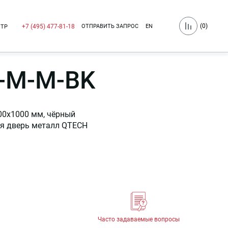
(
0
)
ОТПРАВИТЬ ЗАПРОС
EN
+7 (495) 477-81-18
НТР
-M-M-BK
00x1000 мм, чёрный
яя дверь металл QTECH
Часто задаваемые вопросы