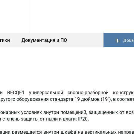
тики
Документация и ПО
Доба
и RECQF1 универсальной сборно-разборной констру
ругого оборудования стандарта 19 дюймов (19"), в соответ
ионарных условиях внутри помещений, защищенных от во
 степень защиты от пыли и влаги: IP20.
мации размещается внутри шкафа на вертикальных напр