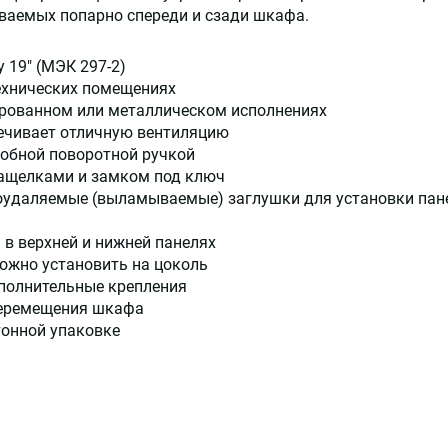
иваемых попарно спереди и сзади шкафа.
 19" (МЭК 297-2)
технических помещениях
ированном или металлическом исполнениях
ечивает отличную вентиляцию
добной поворотной ручкой
ащелками и замком под ключ
коудаляемые (выламываемые) заглушки для установки пане
 в верхней и нижней панелях
ожно установить на цоколь
полнительные крепления
перемещения шкафа
тонной упаковке