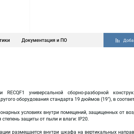
тики
Документация и ПО
Доба
и RECQF1 универсальной сборно-разборной констру
ругого оборудования стандарта 19 дюймов (19"), в соответ
ионарных условиях внутри помещений, защищенных от во
 степень защиты от пыли и влаги: IP20.
мации размещается внутри шкафа на вертикальных напр