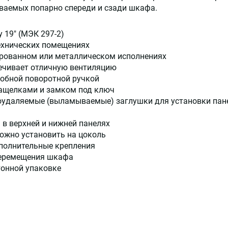
иваемых попарно спереди и сзади шкафа.
 19" (МЭК 297-2)
технических помещениях
ированном или металлическом исполнениях
ечивает отличную вентиляцию
добной поворотной ручкой
ащелками и замком под ключ
коудаляемые (выламываемые) заглушки для установки пане
 в верхней и нижней панелях
ожно установить на цоколь
полнительные крепления
перемещения шкафа
тонной упаковке