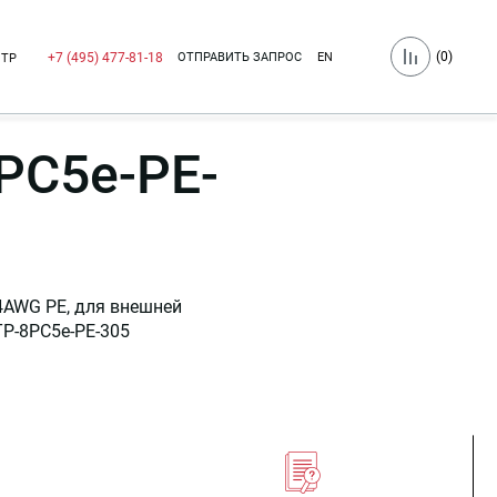
(
0
)
ОТПРАВИТЬ ЗАПРОС
EN
+7 (495) 477-81-18
НТР
PC5e-PE-
 24AWG PE, для внешней
P-8PC5e-PE-305