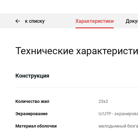
к списку
Характеристики
Доку
Технические характерист
Конструкция
Количество жил
25х2
Экранирование
U/UTP - экранирова
Материал оболочки
малодымный безга