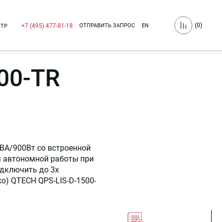
(
0
)
ОТПРАВИТЬ ЗАПРОС
EN
+7 (495) 477-81-18
НТР
00-TR
ВА/900Вт со встроенной
я автономной работы при
одключить до 3х
o) QTECH QPS-LIS-D-1500-