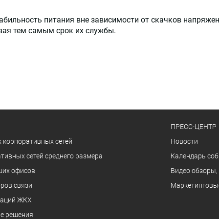
бильность питания вне зависимости от скачков напряжени
вая тем самым срок их службы.
ПРЕСС-ЦЕНТР
 корпоративных сетей
Новости
тивных сетей среднего размера
Календарь со
ших офисов
Видео обзоры,
ров связи
Маркетинговы
заций ЖКХ
е решения