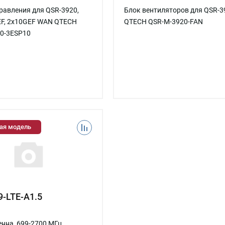
равления для QSR-3920,
Блок вентиляторов для QSR-3
EF, 2x10GEF WAN QTECH
QTECH QSR-M-3920-FAN
0-3ESP10
ая модель
-LTE-A1.5
нна, 699-2700 МГц,