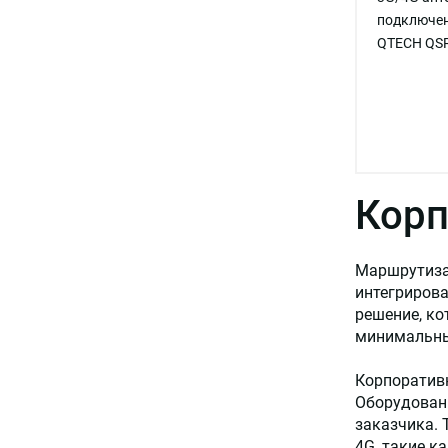
подключен
QTECH QSR
Корп
Маршрутизат
интегрирова
решение, ко
минимальны
Корпоратив
Оборудовани
заказчика. 
4G, такие ка