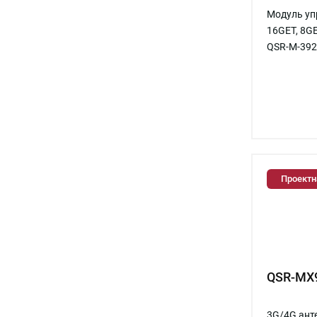
Модуль уп
16GET, 8G
QSR-M-392
Проектн
QSR-MX9
3G/4G анте