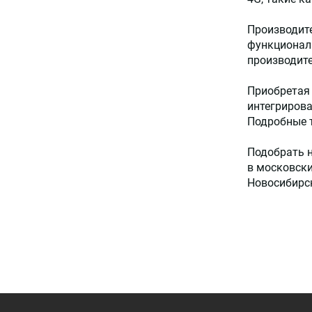
Производите
функционала
производите
Приобретая 
интегриров
Подробные т
Подобрать 
в московски
Новосибирск