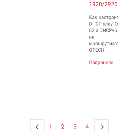
1920/2920/3920
Как настроить
DHCP relay, Option
82 и DHCPv6 relay
на
маршрутизаторах
QTECH
Подробнее
1
2
3
4