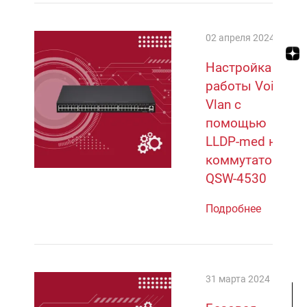
02 апреля 2024
Настройка
работы Voice
Vlan с
помощью
LLDP-med на
коммутаторах
QSW-4530
Подробнее
31 марта 2024