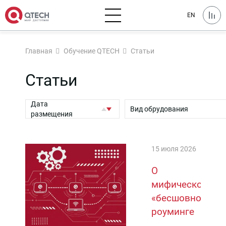
EN
Главная
Обучение QTECH
Статьи
Статьи
Дата
Вид обрудования
размещения
15 июля 2026
О
мифическом
«бесшовном»
роуминге