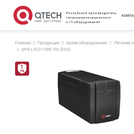
Российский производитель
КОМПА
телекоммуникационного
и IT-оборудования
Главная
Продукция
Архив оборудования
Питание 
QPS-LIS-D-1500-TRI (EOS)