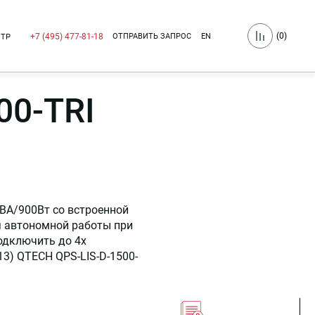
(
0
)
ОТПРАВИТЬ ЗАПРОС
EN
+7 (495) 477-81-18
НТР
00-TRI
ВА/900Вт со встроенной
я автономной работы при
одключить до 4х
13) QTECH QPS-LIS-D-1500-