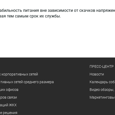
бильность питания вне зависимости от скачков напряжени
вая тем самым срок их службы.
ПРЕСС-ЦЕНТР
 корпоративных сетей
Новости
тивных сетей среднего размера
Календарь со
ших офисов
Видео обзоры,
ров связи
Маркетинговы
заций ЖКХ
е решения