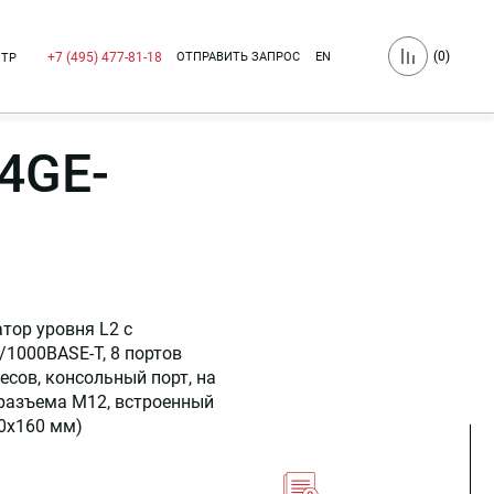
(
0
)
ОТПРАВИТЬ ЗАПРОС
EN
+7 (495) 477-81-18
НТР
4GE-
ор уровня L2 с
/1000BASE-T, 8 портов
есов, консольный порт, на
 разъема M12, встроенный
60x160 мм)