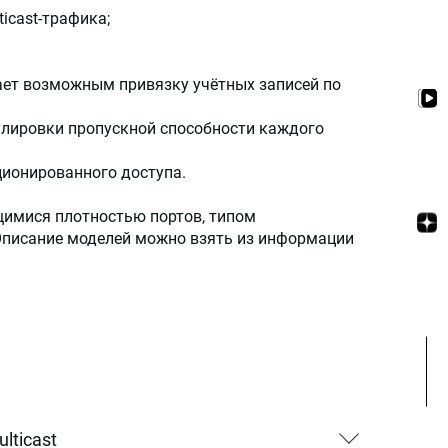
ticast-трафика;
лает возможным привязку учётных записей по
гулировки пропускной способности каждого
ционированного доступа.
имися плотностью портов, типом
Описание моделей можно взять из информации
lticast