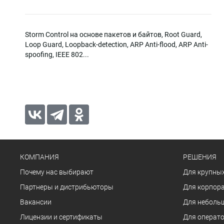
Storm Control на основе пакетов и байтов, Root Guard,
Loop Guard, Loopback-detection, ARP Anti-flood, ARP Anti-
spoofing, IEEE 802...
КОМПАНИЯ
РЕШЕНИЯ
Почему нас выбирают
Для крупных
Партнеры и дистрибьюторы
Для корпора
Вакансии
Для неболь
Лицензии и сертификаты
Для операто