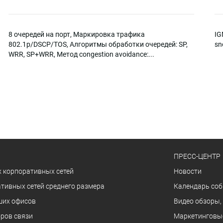
8 очередей на порт, Маркировка трафика
IG
802.1p/DSCP/TOS, Алгоритмы обработки очередей: SP,
sn
WRR, SP+WRR, Метод congestion avoidance:...
ПРЕСС-ЦЕНТР
 корпоративных сетей
Новости
тивных сетей среднего размера
Календарь со
ших офисов
Видео обзоры,
ров связи
Маркетинговы