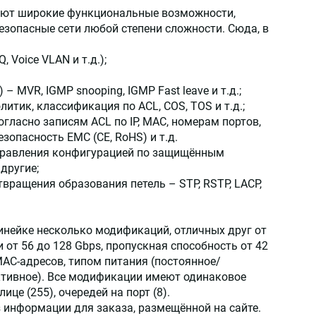
меют широкие функциональные возможности,
зопасные сети любой степени сложности. Сюда, в
Voice VLAN и т.д.);
 MVR, IGMP snooping, IGMP Fast leave и т.д.;
итик, классификация по ACL, COS, TOS и т.д.;
гласно записям ACL по IP, MAC, номерам портов,
зопасность EMC (CE, RoHS) и т.д.
правления конфигурацией по защищённым
 другие;
вращения образования петель – STP, RSTP, LACP,
инейке несколько модификаций, отличных друг от
от 56 до 128 Gbps, пропускная способность от 42
MAC-адресов, типом питания (постоянное/
ктивное). Все модификации имеют одинаковое
ице (255), очередей на порт (8).
 информации для заказа, размещённой на сайте.