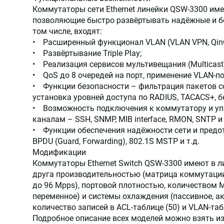
Коммутаторы сети Ethernet линейки QSW-3300 и
позволяющие быстро развёртывать надёжные и бе
том числе, входят:
• Расширенный функционал VLAN (VLAN VPN, QinQ, 
• Развёртывание Triple Play;
• Реализация сервисов мультивещания (Multicast) –
• QoS до 8 очередей на порт, применение VLAN-пол
• Функции безопасности – фильтрация пакетов со
установка уровней доступа по RADIUS, TACACS+, бе
• Возможность подключения к коммутатору и у
каналам – SSH, SNMP, MIB interface, RMON, SNTP и
• Функции обеспечения надёжности сети и предот
BPDU (Guard, Forwarding), 802.1S MSTP и т.д.
Модификации
Коммутаторы Ethernet Switch QSW-3300 имеют в л
друга производительностью (матрица коммутации 
до 96 Mpps), портовой плотностью, количеством 
переменное) и системы охлаждения (пассивное, а
количество записей в ACL-таблице (50) и VLAN-табл
Подробное описание всех моделей можно взять из