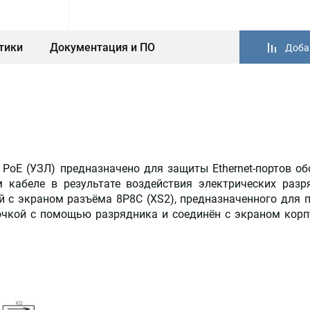
тики
Документация и ПО
Доба
 PoE (УЗЛ) предназначено для защиты Ethernet-портов о
кабеле в результате воздействия электрических разря
й с экраном разъёма 8P8C (ХS2), предназначенного для 
очкой с помощью разрядника и соединён с экраном корп