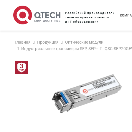
Российский производитель
КОМПА
телекоммуникационного
и IT-оборудования
Главная
Продукция
Оптические модули
Индустриальные трансиверы SFP, SFP+
QSC-SFP20GE