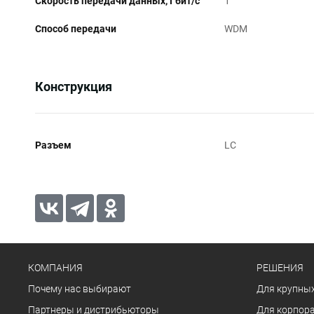
Скорость передачи данных, Гбит/c
1
Способ передачи
WDM
Конструкция
Разъем
LC
КОМПАНИЯ
РЕШЕНИЯ
Почему нас выбирают
Для крупных
Партнеры и дистрибьюторы
Для корпора