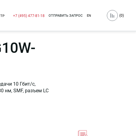
(
0
)
ОТПРАВИТЬ ЗАПРОС
EN
+7 (495) 477-81-18
НТР
G10W-
дачи 10 Гбит/c,
330 нм, SMF, разъем LC