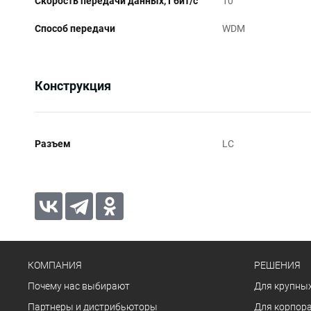
Скорость передачи данных, Гбит/c
10
Способ передачи
WDM
Конструкция
Разъем
LC
КОМПАНИЯ
РЕШЕНИЯ
Почему нас выбирают
Для крупных
Партнеры и дистрибьюторы
Для корпора