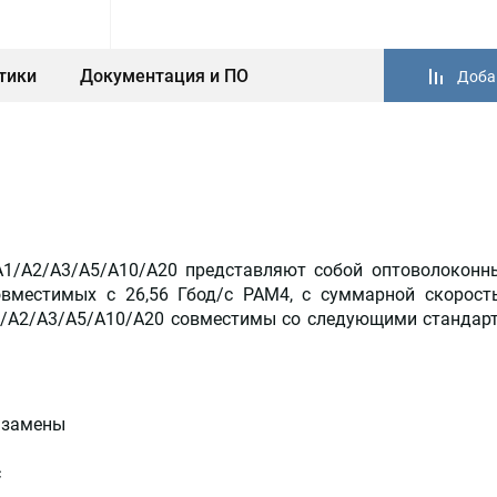
тики
Документация и ПО
Доба
A1/A2/A3/A5/A10/A20 представляют собой оптоволоконн
вместимых с 26,56 Гбод/с PAM4, с суммарной скорость
A1/A2/A3/A5/A10/A20 совместимы со следующими стандарта
 замены
с