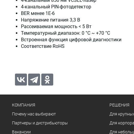
4-канальный 850 нм VCSEL-лазер
4-канальный PIN-фотодетектор
BER менее 1E-6
Напряжение питания 3,3 В
Рассеиваемая мощность < 5 Вт
Температурный диапазон: 0 °C ~ +70 °C
Встроенная функция цифровой диагностики
Соответствие RoHS
КОМПАНИЯ
РЕШЕНИЯ
Почему нас выбирают
Для крупных
Партнеры и дистрибьюторы
Для корпора
Вакансии
Для неболь