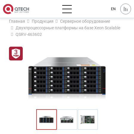
EN
Главная
Продукция
Серверное оборудование
Двухпроцессорные платформы на базе Xeon Scalable
QSRV-463602