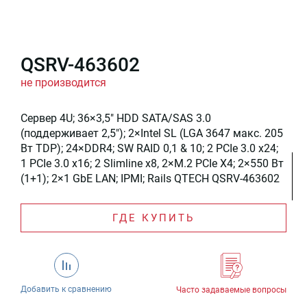
QSRV-463602
не производится
Сервер 4U; 36×3,5″ HDD SATA/SAS 3.0
(поддерживает 2,5″); 2×Intel SL (LGA 3647 макс. 205
Вт TDP); 24×DDR4; SW RAID 0,1 & 10; 2 PCIe 3.0 x24;
1 PCIe 3.0 x16; 2 Slimline x8, 2×M.2 PCIe X4; 2×550 Вт
(1+1); 2×1 GbE LAN; IPMI; Rails QTECH QSRV-463602
ГДЕ КУПИТЬ
Добавить к сравнению
Часто задаваемые вопросы