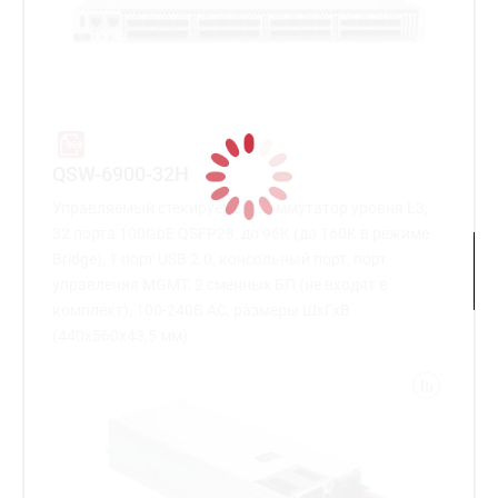
QSW-6900-32H
Управляемый стекируемый коммутатор уровня L3,
32 порта 100GbE QSFP28, до 96K (до 160K в режиме
Bridge), 1 порт USB 2.0, консольный порт, порт
управления MGMT, 2 сменных БП (не входят в
комплект), 100-240В AC, размеры ШхГхВ
(440x560x43,5 мм)