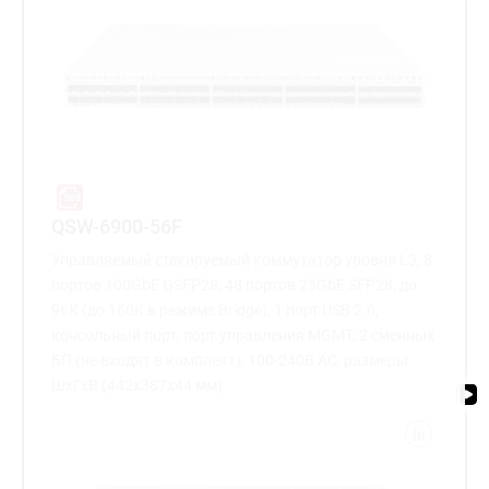
QSW-6900-56F
Управляемый стекируемый коммутатор уровня L3, 8
портов 100GbE QSFP28, 48 портов 25GbE SFP28, до
96K (до 160K в режиме Bridge), 1 порт USB 2.0,
консольный порт, порт управления MGMT, 2 сменных
БП (не входят в комплект), 100-240В AC, размеры
ШхГхВ (442x387x44 мм)