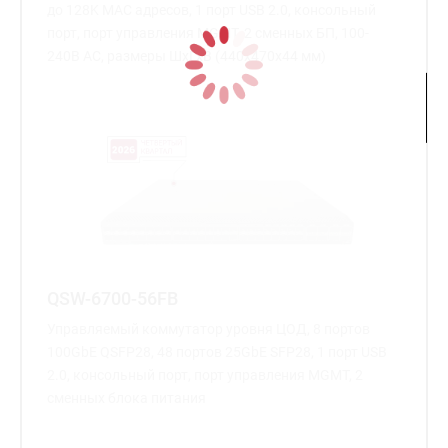
до 128K MAC адресов, 1 порт USB 2.0, консольный
порт, порт управления MGMT, 2 сменных БП, 100-
240В AC, размеры ШхГхВ (440x470x44 мм)
QSW-6700-56FB
Управляемый коммутатор уровня ЦОД, 8 портов
100GbE QSFP28, 48 портов 25GbE SFP28, 1 порт USB
2.0, консольный порт, порт управления MGMT, 2
сменных блока питания