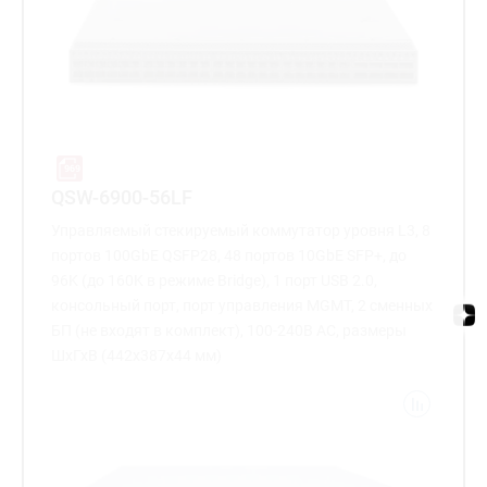
QSW-6900-56LF
Управляемый стекируемый коммутатор уровня L3, 8
портов 100GbE QSFP28, 48 портов 10GbE SFP+, до
96K (до 160K в режиме Bridge), 1 порт USB 2.0,
консольный порт, порт управления MGMT, 2 сменных
БП (не входят в комплект), 100-240В AC, размеры
ШхГхВ (442x387x44 мм)