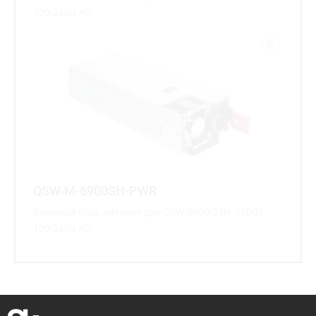
100-240В AC
QSW-M-6900SH-PWR
Сменный блок питания для QSW-6900-32H, 550Вт,
100-240В AC