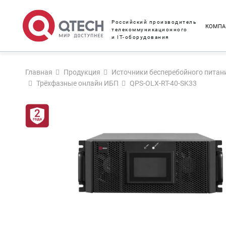
Российский производитель
КОМПА
телекоммуникационного
и IT-оборудования
Главная
Продукция
Источники бесперебойного питан
Трёхфазные онлайн ИБП
QPS-OLX-RT-40-SK33