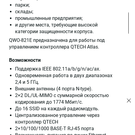
парки;
склады;
промышленные предприятия;
и другие места, требующие высокой
категории защищенности корпуса.
QWO-821E предназначена для работы под
управлением контроллера QTECH Atlas.
Возможности
Поддержка IEEE 802.11a/b/g/n/ac/ax.
Одновременная работа в двух диапазонах
2,4 и 5 ГГц.
Внешние антенны (4 порта N-type).
2×2 DL/UL-MIMO с суммарной скоростью
кодирования до 1774 Мбит/с.
До 16 SSID на каждый радиомодуль.
Централизованное управление через
контроллер QTECH
2×10/100/1000 BASE-T RJ-45 порта