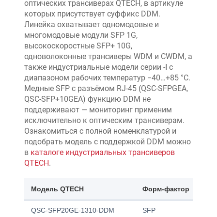
оптических трансиверах QTECH, в артикуле
которых присутствует суффикс DDM.
Линейка охватывает одномодовые и
многомодовые модули SFP 1G,
высокоскоростные SFP+ 10G,
одноволоконные трансиверы WDM и CWDM, а
также индустриальные модели серии -I с
диапазоном рабочих температур −40…+85 °C.
Медные SFP с разъёмом RJ-45 (QSC-SFPGEA,
QSC-SFP+10GEA) функцию DDM не
поддерживают — мониторинг применим
исключительно к оптическим трансиверам.
Ознакомиться с полной номенклатурой и
подобрать модель с поддержкой DDM можно
в
каталоге индустриальных трансиверов
QTECH
.
Модель QTECH
Форм-фактор
Ско
QSC-SFP20GE-1310-DDM
SFP
1 Гб