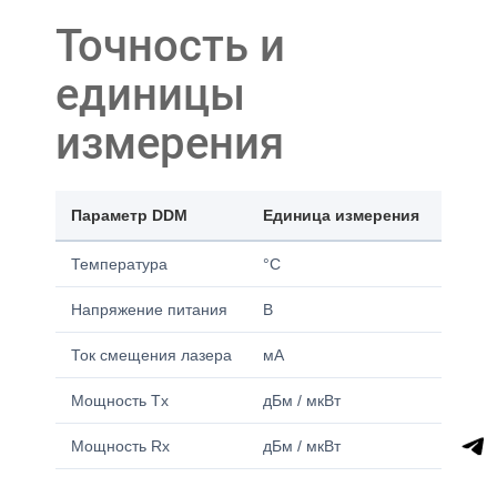
Точность и
единицы
измерения
Параметр DDM
Единица измерения
Типич
Температура
°C
−40…+
Напряжение питания
В
3,0–3,
Ток смещения лазера
мА
0–100
Мощность Tx
дБм / мкВт
−9…0 
Мощность Rx
дБм / мкВт
−28…−