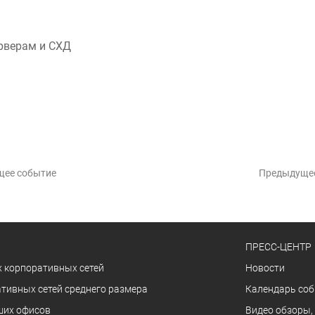
рверам и СХД
щее событие
Предыдуще
ПРЕСС-ЦЕНТР
 корпоративных сетей
Новости
тивных сетей среднего размера
Календарь со
ших офисов
Видео обзоры,