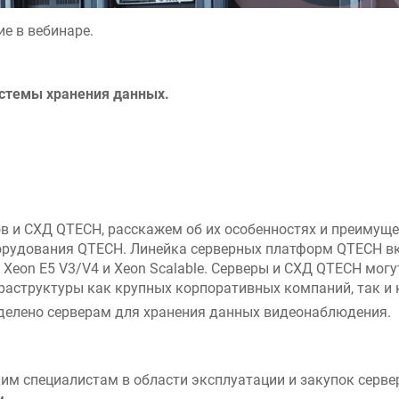
е в вебинаре.
стемы хранения данных.
в и СХД QTECH, расскажем об их особенностях и преимущес
орудования QTECH. Линейка серверных платформ QTECH вкл
eon E5 V3/V4 и Xeon Scalable. Серверы и СХД QTECH могу
раструктуры как крупных корпоративных компаний, так и 
делено серверам для хранения данных видеонаблюдения.
им специалистам в области эксплуатации и закупок серве