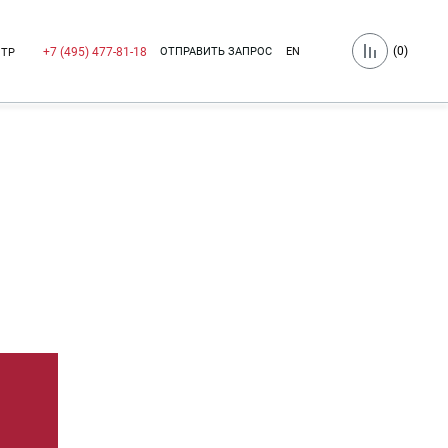
(
0
)
ОТПРАВИТЬ ЗАПРОС
EN
+7 (495) 477-81-18
НТР