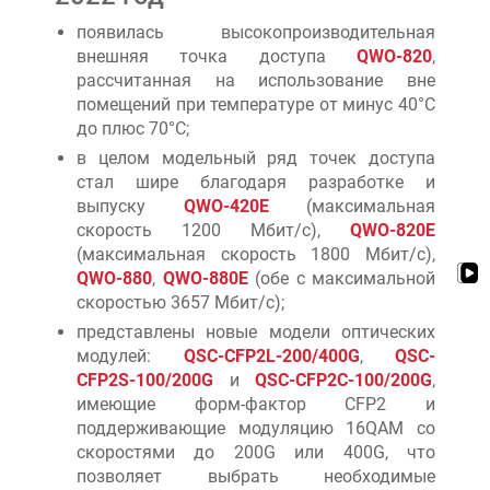
появилась высокопроизводительная
внешняя точка доступа
QWO-820
,
рассчитанная на использование вне
помещений при температуре от минус 40°C
до плюс 70°C;
в целом модельный ряд точек доступа
стал шире благодаря разработке и
выпуску
QWO-420E
(максимальная
скорость 1200 Мбит/c),
QWO-820E
(максимальная скорость 1800 Мбит/c),
QWO-880
,
QWO-880E
(обе с максимальной
скоростью 3657 Мбит/c);
представлены новые модели оптических
модулей:
QSC-CFP2L-200/400G
,
QSC-
CFP2S-100/200G
и
QSC-CFP2C-100/200G
,
имеющие форм-фактор CFP2 и
поддерживающие модуляцию 16QAM со
скоростями до 200G или 400G, что
позволяет выбрать необходимые