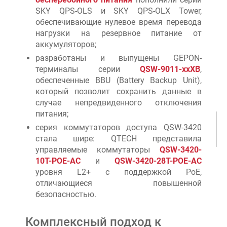
SKY QPS-OLS и SKY QPS-OLX Tower,
обеспечивающие нулевое время перевода
нагрузки на резервное питание от
аккумуляторов;
разработаны и выпущены GEPON-
терминалы серии
QSW-9011-xxXB
,
обеспеченные BBU (Battery Backup Unit),
который позволит сохранить данные в
случае непредвиденного отключения
питания;
серия коммутаторов доступа QSW-3420
стала шире: QTECH представила
управляемые коммутаторы
QSW-3420-
10T-POE-AC
и
QSW-3420-28T-POE-AC
уровня L2+ с поддержкой PoE,
отличающиеся повышенной
безопасностью.
Комплексный подход к