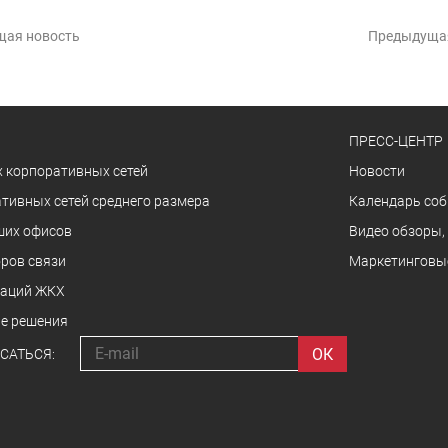
щая новость
Предыдуща
ПРЕСС-ЦЕНТР
 корпоративных сетей
Новости
тивных сетей среднего размера
Календарь со
ших офисов
Видео обзоры,
ров связи
Маркетинговы
заций ЖКХ
е решения
САТЬСЯ: