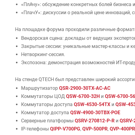
«ПлАчу»: обсуждение конкретных болей бизнеса и
«ПлачУ»: дискуссии о реальной цене инноваций, с
На площадке форума проходили различные формат
Вендорская сцена: доклады от ведущих экспертов
Закрытые сессии: уникальные мастер-классы и ке
Нетворкинг-сессия.
Экспозона: демонстрация возможностей ИТ-прод
На стенде QTECH был представлен широкий ассортим
Маршрутизатор
QSR-2900-30TX-AC-AC
Коммутаторы ЦОД
QSW-6700-32H
и
QSW-6700-5
Коммутаторы доступа
QSW-4530-54TX
и
QSW-453
Коммутатор доступа
QSW-4900-30TBX-POE
Серверные платформы
QSRV-270812-P-R
и
QSRV-
IP-телефоны
QIPP-V700PG
,
QVP-500PR
,
QVP-400PR