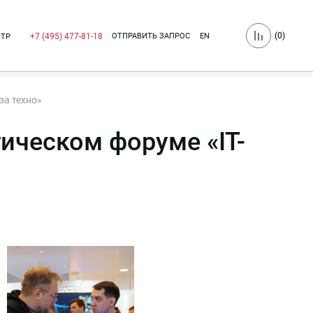
(
0
)
ОТПРАВИТЬ ЗАПРОС
EN
+7 (495) 477-81-18
НТР
за техно»
гическом форуме «IT-