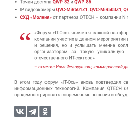
Точки доступа
QWP-82
и
QWP-86
IP-видеокамеры
QVC-MiR501Z1
,
QVC-MiR503Z1
,
Q
СХД «Молния»
от партнера QTECH – компании N
«Форум «IT-Ось» является важной платфо
компании участие в данном мероприятии 
и решения, но и услышать мнение колл
организаторам за такую уникальную 
отечественного ИТ-сектора»
– отметил Илья Федорушкин, коммерческий д
В этом году форум «IT-Ось» вновь подтвердил 
информационных технологий. Компания QTECH бл
продемонстрировать современные решения и обсуди