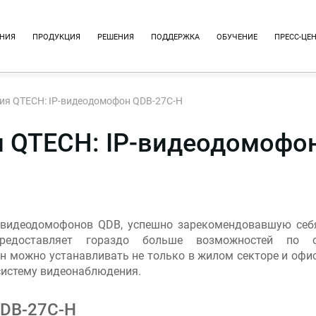
НИЯ
ПРОДУКЦИЯ
РЕШЕНИЯ
ПОДДЕРЖКА
ОБУЧЕНИЕ
ПРЕСС-ЦЕ
ия QTECH: IP-видеодомофон QDB-27C-H
 QTECH: IP-видеодомофо
видеодомофонов QDB, успешно зарекомендовавшую себя
редоставляет гораздо больше возможностей по об
 можно устанавливать не только в жилом секторе и офис
систему видеонаблюдения.
QDB-27C-H