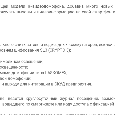
ущей модели IP-видеодомофона, добавив много новых 
олучать вызовы и видеоинформацию на свой смартфон и
ельного считывателя и подъездных коммутаторов, исключ
ровнем шифрования SL3 (CRYPTO 3);
нимальном освещении;
освещенности;
емами домофонии типа LASKOMEX;
овой домофонии;
 и выходу для интеграции в СКУД предприятия.
ве, ведется круглосуточный журнал посещений, возмо
, вошедшего по смарт-карте или коду доступа с фиксацие