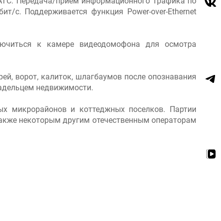
 АТС. Передача/прием информационного трафика по
т/с. Поддерживается функция Power-over-Ethernet
лючиться к камере видеодомофона для осмотра
ей, ворот, калиток, шлагбаумов после опознавания
владельцем недвижимости.
ых микрорайонов и коттеджных поселков. Партии
также некоторым другим отечественным операторам