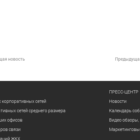
щая новость
Предыдуща
ПРЕСС-ЦЕНТР
 корпоративных сетей
Новости
тивных сетей среднего размера
Календарь со
ших офисов
Видео обзоры,
ров связи
Маркетинговы
заций ЖКХ