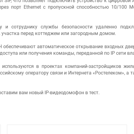
л SIP, что позволяет подключить устройство к цифровой
ез порт Ethernet с пропускной способностью 10/100 Мби
ру и сотруднику службы безопасности удаленно подк
 участка перед коттеджем или загородным домом.
 обеспечивают автоматическое открывание входных двер
 доступа или получения команды, переданной по IP сети 
 используются в проектах компаний-застройщиков жил
сийскому оператору связи и Интернета «Ростелеком», а 
оставим вам новый IP-видеодомофон в тест.