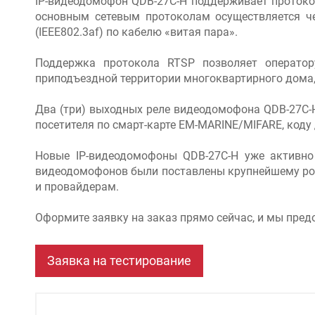
IP-видеодомофон QDB-27C-H поддерживает протоко
основным сетевым протоколам осуществляется чер
(IEEE802.3af) по кабелю «витая пара».
Поддержка протокола RTSP позволяет операто
приподъездной территории многоквартирного дома,
Два (три) выходных реле видеодомофона QDB-27C-H
посетителя по смарт-карте EM-MARINE/MIFARE, коду
Новые IP-видеодомофоны QDB-27C-H уже активно
видеодомофонов были поставлены крупнейшему рос
и провайдерам.
Оформите заявку на заказ прямо сейчас, и мы пред