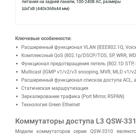
питания на задней панели, 100-240В AC, размеры
ШхГхВ (440x368x44 мм)
Ключевые особенности:
Расширенный функционал VLAN (IEEE802.1Q, Voice 
Комплексный QoS (802.1p/DSCP/TOS, SP, WRR, W
Функционал предотвращения петель (802.1D STP, 
Multicast (IGMP v1/v2/v3 snooping, MVR, MLD v1/v
Расширенный функционал списков доступа ACL, а т
Статическая маршрутизация
Зеркалирование трафика (Port Mirror, RSPAN)
Технология Green Ethernet
Коммутаторы доступа L3 QSW-33
Модели коммутаторов серии QSW-3310 являютс