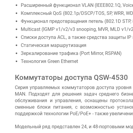
Расширенный функционал VLAN (IEEE802.1Q, Voice 
Комплексный QoS (802.1p/DSCP/TOS, SP, WRR, W
Функционал предотвращения петель (802.1D STP, 
Multicast (IGMP v1/v2/v3 snooping, MVR, MLD v1/v
Списки доступа ACL, а также средства защиты IP s
Статическая маршрутизация
Зеркалирование трафика (Port Mirror, RSPAN)
Технология Green Ethernet
Коммутаторы доступа QSW-4530
Серия управляемых коммутаторов доступа уровня р
MAN. Подходят для решения задач среднего бизне
обслуживания и управления, оснащены протокол
сменные блоки питания, с возможностью установ
поддержкой технологии РоЕ/РоЕ+ - также увеличени
Модельный ряд представлен 24, и 48-портовыми мо