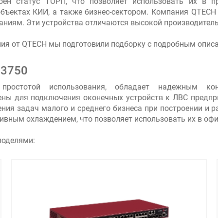
ен статус ТОРП, что позволяет использовать их в п
бъектах КИИ, а также бизнес-сектором. Компания QTECH
ваниям. Эти устройства отличаются высокой производите
ия от QTECH мы подготовили подборку с подробным описа
-3750
простотой использования, обладает надежным кон
ны для подключения оконечных устройств к ЛВС предпр
ния задач малого и среднего бизнеса при построении и ра
вным охлаждением, что позволяет использовать их в офис
моделями: