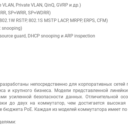
VLAN, Private VLAN, QinQ, GVRP и др.)
DRR, SP+WRR, SP+WDRR)
802.1W RSTP, 802.1S MSTP LACP, MRPP, ERPS, CFM)
2 snooping)
ource guard, DHCP snooping и ARP inspection
азработаны непосредственно для корпоративных сетей п
са и крупного бизнеса. Модели представленной линейки
ами усиленной безопасности данных. Отличительной ос
ки до двух на коммутатор, чем достигается высокая 
е бюджета РоЕ. Каждая из моделей коммутатора имеет по 6
делями: