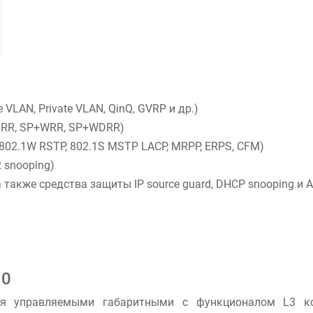
VLAN, Private VLAN, QinQ, GVRP и др.)
DRR, SP+WRR, SP+WDRR)
802.1W RSTP, 802.1S MSTP LACP, MRPP, ERPS, CFM)
2 snooping)
акже средства защиты IP source guard, DHCP snooping и A
10
я управляемыми габаритными с функционалом L3 ко