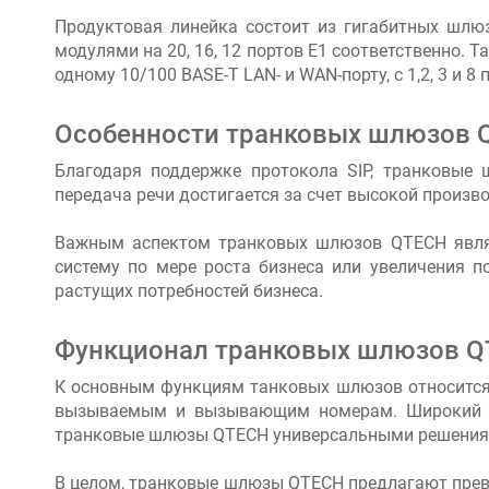
Продуктовая линейка состоит из гигабитных шл
модулями на 20, 16, 12 портов E1 соответственно. 
одному 10/100 BASE-T LAN- и WAN-порту, с 1,2, 3 и 8 
Особенности транковых шлюзов 
Благодаря поддержке протокола SIP, транковые
передача речи достигается за счет высокой произв
Важным аспектом транковых шлюзов QTECH являе
систему по мере роста бизнеса или увеличения п
растущих потребностей бизнеса.
Функционал транковых шлюзов 
К основным функциям танковых шлюзов относится п
вызываемым и вызывающим номерам. Широкий спек
транковые шлюзы QTECH универсальными решениям
В целом, транковые шлюзы QTECH предлагают прево