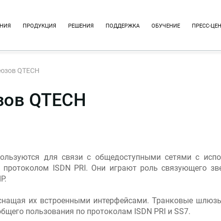
НИЯ
ПРОДУКЦИЯ
РЕШЕНИЯ
ПОДДЕРЖКА
ОБУЧЕНИЕ
ПРЕСС-ЦЕ
люзов QTECH
зов QTECH
спользуются для связи с общедоступными сетями с исп
с протоколом ISDN PRI. Они играют роль связующего 
P.
нащая их встроенными интерфейсами. Транковые шлюзы
общего пользования по протоколам ISDN PRI и SS7.