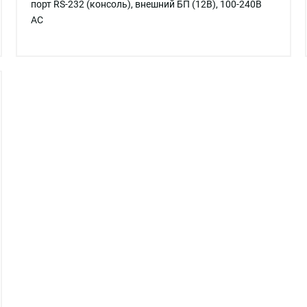
порт RS-232 (консоль), внешний БП (12В), 100-240В
AC