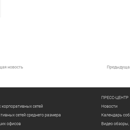
щая новость
Предыдуща
ПРЕСС-ЦЕНТР
 корпоративных сетей
Новости
тивных сетей среднего размера
Календарь со
ших офисов
Видео обзоры,