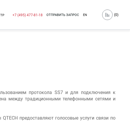
(
0
)
ОТПРАВИТЬ ЗАПРОС
EN
+7 (495) 477-81-18
НТР
ользованием протокола SS7 и для подключения к
звена между традиционными телефонными сетями и
 QTECH предоставляют голосовые услуги связи по