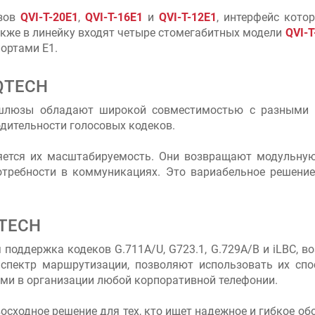
юзов
QVI-T-20E1
,
QVI-T-16E1
и
QVI-T-12E1
, интерфейс кото
Также в линейку входят четыре стомегабитных модели
QVI-T
портами E1.
QTECH
 шлюзы обладают широкой совместимостью с разными в
одительности голосовых кодеков.
тся их масштабируемость. Они возвращают модульную а
отребности в коммуникациях. Это вариабельное решени
QTECH
оддержка кодеков G.711A/U, G723.1, G.729A/B и iLBC, 
тр маршрутизации, позволяют использовать их способ
и в организации любой корпоративной телефонии.
сходное решение для тех, кто ищет надежное и гибкое 