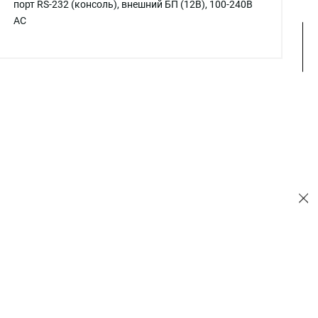
порт RS-232 (консоль), внешний БП (12В), 100-240В
AC