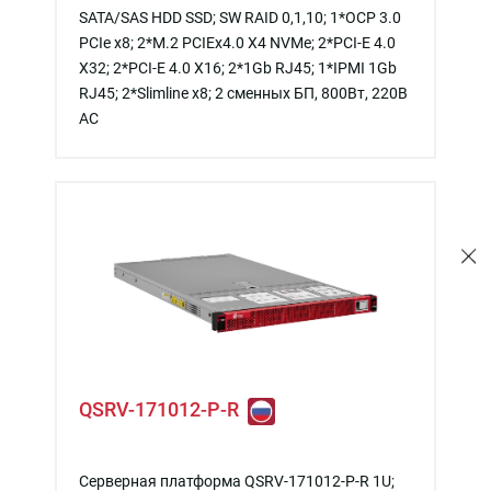
SATA/SAS HDD SSD; SW RAID 0,1,10; 1*OCP 3.0
PCIe x8; 2*M.2 PCIEx4.0 X4 NVMe; 2*PCI-E 4.0
X32; 2*PCI-E 4.0 X16; 2*1Gb RJ45; 1*IPMI 1Gb
RJ45; 2*Slimline x8; 2 сменных БП, 800Вт, 220В
АС
QSRV-171012-P-R
Серверная платформа QSRV-171012-P-R 1U;