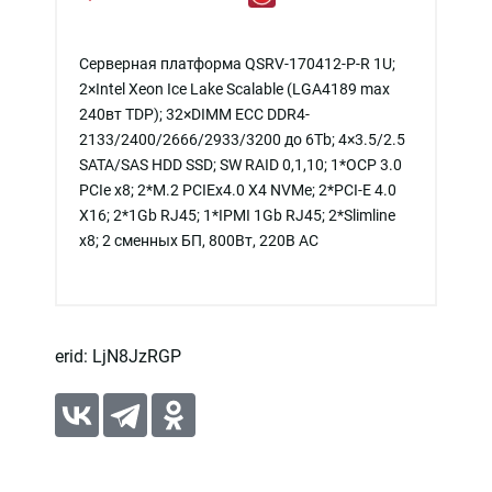
Серверная платформа QSRV-170412-P-R 1U;
2×Intel Xeon Ice Lake Scalable (LGA4189 max
240вт TDP); 32×DIMM ECC DDR4-
2133/2400/2666/2933/3200 до 6Tb; 4×3.5/2.5
SATA/SAS HDD SSD; SW RAID 0,1,10; 1*OCP 3.0
PCIe x8; 2*M.2 PCIEx4.0 X4 NVMe; 2*PCI-E 4.0
X16; 2*1Gb RJ45; 1*IPMI 1Gb RJ45; 2*Slimline
x8; 2 сменных БП, 800Вт, 220В АС
erid: LjN8JzRGP