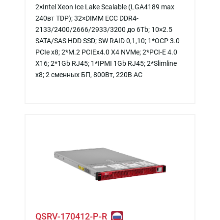
2×Intel Xeon Ice Lake Scalable (LGA4189 max
240вт TDP); 32×DIMM ECC DDR4-
2133/2400/2666/2933/3200 до 6Tb; 10×2.5
SATA/SAS HDD SSD; SW RAID 0,1,10; 1*OCP 3.0
PCIe x8; 2*M.2 PCIEx4.0 X4 NVMe; 2*PCI-E 4.0
X16; 2*1Gb RJ45; 1*IPMI 1Gb RJ45; 2*Slimline
x8; 2 сменных БП, 800Вт, 220В АС
QSRV-170412-P-R