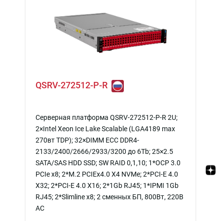
QSRV-272512-P-R
Серверная платформа QSRV-272512-P-R 2U;
2×Intel Xeon Ice Lake Scalable (LGA4189 max
270вт TDP); 32×DIMM ECC DDR4-
2133/2400/2666/2933/3200 до 6Tb; 25×2.5
SATA/SAS HDD SSD; SW RAID 0,1,10; 1*OCP 3.0
PCIe x8; 2*M.2 PCIEx4.0 X4 NVMe; 2*PCI-E 4.0
X32; 2*PCI-E 4.0 X16; 2*1Gb RJ45; 1*IPMI 1Gb
RJ45; 2*Slimline x8; 2 сменных БП, 800Вт, 220В
АС