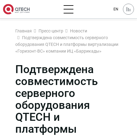
EN
Главная
Пресс-центр
Новости
Подтверждена совместимость серверного
оборудования QTECH и платформы виртуализации
«Горизонт-ВС» компании ИЦ «Баррикады»
Подтверждена
совместимость
серверного
оборудования
QTECH и
платформы