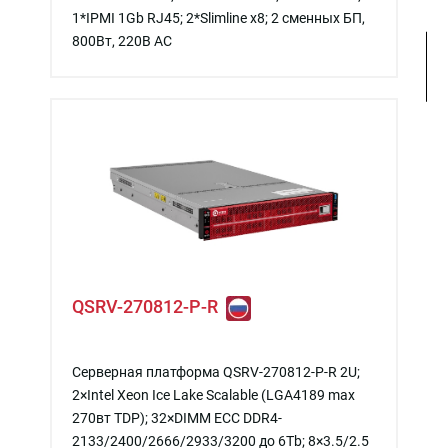
1*IPMI 1Gb RJ45; 2*Slimline x8; 2 сменных БП,
800Вт, 220В АС
QSRV-270812-P-R
Серверная платформа QSRV-270812-P-R 2U;
2×Intel Xeon Ice Lake Scalable (LGA4189 max
270вт TDP); 32×DIMM ECC DDR4-
2133/2400/2666/2933/3200 до 6Tb; 8×3.5/2.5