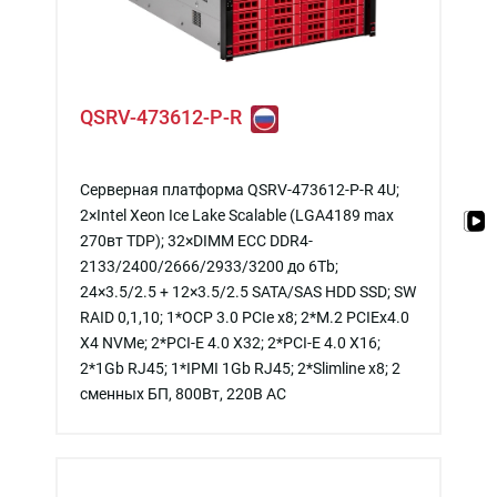
QSRV-473612-P-R
Серверная платформа QSRV-473612-P-R 4U;
2×Intel Xeon Ice Lake Scalable (LGA4189 max
270вт TDP); 32×DIMM ECC DDR4-
2133/2400/2666/2933/3200 до 6Tb;
24×3.5/2.5 + 12×3.5/2.5 SATA/SAS HDD SSD; SW
RAID 0,1,10; 1*OCP 3.0 PCIe x8; 2*M.2 PCIEx4.0
X4 NVMe; 2*PCI-E 4.0 X32; 2*PCI-E 4.0 X16;
2*1Gb RJ45; 1*IPMI 1Gb RJ45; 2*Slimline x8; 2
сменных БП, 800Вт, 220В АС