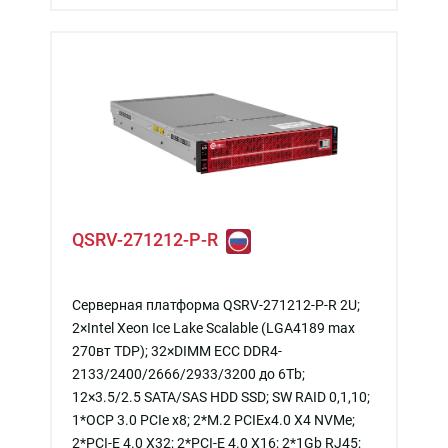
QSRV-271212-P-R
Серверная платформа QSRV-271212-P-R 2U;
2×Intel Xeon Ice Lake Scalable (LGA4189 max
270вт TDP); 32×DIMM ECC DDR4-
2133/2400/2666/2933/3200 до 6Tb;
12×3.5/2.5 SATA/SAS HDD SSD; SW RAID 0,1,10;
1*OCP 3.0 PCIe x8; 2*M.2 PCIEx4.0 X4 NVMe;
2*PCI-E 4.0 X32; 2*PCI-E 4.0 X16; 2*1Gb RJ45;