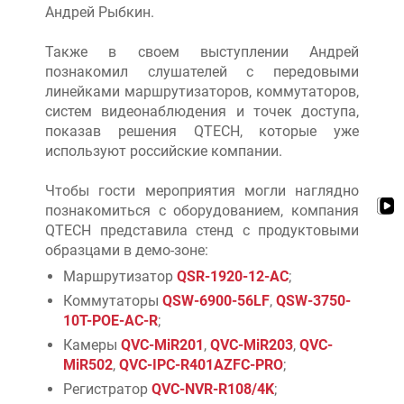
Андрей Рыбкин.
Также в своем выступлении Андрей
познакомил слушателей с передовыми
линейками маршрутизаторов, коммутаторов,
систем видеонаблюдения и точек доступа,
показав решения QTECH, которые уже
используют российские компании.
Чтобы гости мероприятия могли наглядно
познакомиться с оборудованием, компания
QTECH представила стенд с продуктовыми
образцами в демо-зоне:
Маршрутизатор
QSR-1920-12-AC
;
Коммутаторы
QSW-6900-56LF
,
QSW-3750-
10T-POE-AC-R
;
Камеры
QVC-MiR201
,
QVC-MiR203
,
QVC-
MiR502
,
QVC-IPC-R401AZFC-PRO
;
Регистратор
QVC-NVR-R108/4K
;