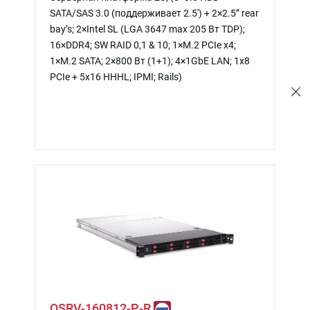
SATA/SAS 3.0 (поддерживает 2.5') + 2×2.5” rear
bay’s; 2×Intel SL (LGA 3647 max 205 Вт TDP);
16×DDR4; SW RAID 0,1 & 10; 1×M.2 PCIe x4;
1×M.2 SATA; 2×800 Вт (1+1); 4×1GbE LAN; 1х8
PCIe + 5x16 HHHL; IPMI; Rails)
QSRV-160812-P-R