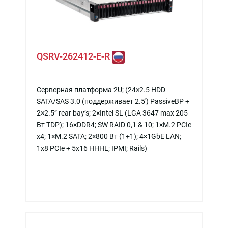
QSRV-262412-E-R
Серверная платформа 2U; (24×2.5 HDD
SATA/SAS 3.0 (поддерживает 2.5') PassiveBP +
2×2.5” rear bay’s; 2×Intel SL (LGA 3647 max 205
Вт TDP); 16×DDR4; SW RAID 0,1 & 10; 1×M.2 PCIe
x4; 1×M.2 SATA; 2×800 Вт (1+1); 4×1GbE LAN;
1х8 PCIe + 5x16 HHHL; IPMI; Rails)