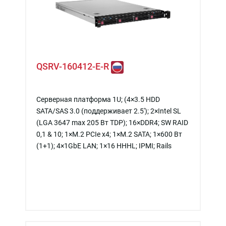
QSRV-160412-E-R
Серверная платформа 1U; (4×3.5 HDD
SATA/SAS 3.0 (поддерживает 2.5'); 2×Intel SL
(LGA 3647 max 205 Вт TDP); 16×DDR4; SW RAID
0,1 & 10; 1×M.2 PCIe x4; 1×M.2 SATA; 1×600 Вт
(1+1); 4×1GbE LAN; 1×16 HHHL; IPMI; Rails