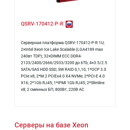
QSRV-170412-P-R
Серверная платформа QSRV-170412-P-R 1U;
2×Intel Xeon Ice Lake Scalable (LGA4189 max
240вт TDP); 32×DIMM ECC DDR4-
2133/2400/2666/2933/3200 до 6Tb; 4×3.5/2.5
SATA/SAS HDD SSD; SW RAID 0,1,10; 1*OCP 3.0
PCIe x8; 2*M.2 PCIEx4.0 X4 NVMe; 2*PCI-E 4.0
X16; 2*1Gb RJ45; 1*IPMI 1Gb RJ45; 2*Slimline
x8; 2 сменных БП, 800Вт, 220В АС
Серверы на базе Xeon