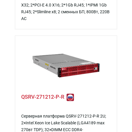
X32; 2*PCI-E 4.0 X16; 2*1Gb RJ45; 1*IPMI 1Gb
RJ45; 2*Slimline x8; 2 сменных БП, 800Вт, 220В
АС
QSRV-271212-P-R
Серверная платформа QSRV-271212-P-R 2U;
2×Intel Xeon Ice Lake Scalable (LGA4189 max
270вт TDP); 32×DIMM ECC DDR4-