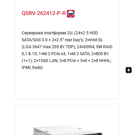
QSRV-262412-P-R
Серверная платформа 2U; (24×2.5 HDD
SATA/SAS 3.0 + 2×2.5” rear bay’s; 2×Intel SL
(LGA 3647 max 205 Вт TDP); 24×DDR4; SW RAID
0,1 & 10; 1×M.2 PCIe x4; 1×M.2 SATA; 2×800 Вт
(1+1); 2×1GbE LAN; 3×8 PCIe + 3×8 + 2×8 HHHL;
IPMI; Rails)