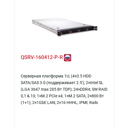
QSRV-160412-P-R
Серверная платформа 1U; (4×3.5 HDD
SATA/SAS 3.0 (поддерживает 2.5'); 2×Intel SL
(LGA 3647 max 205 Вт TDP); 24×DDR4; SW RAID
0,1 & 10; 1×M.2 PCIe x4; 1×M.2 SATA; 2×800 Вт
(1+1); 2×1GbE LAN; 2×16 HHHL; IPMI; Rails