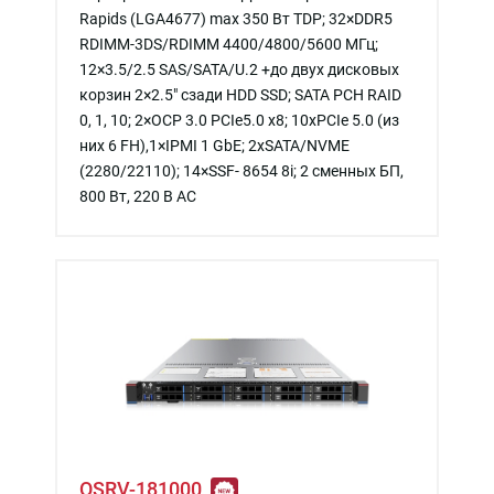
Rapids (LGA4677) max 350 Вт TDP; 32×DDR5
RDIMM-3DS/RDIMM 4400/4800/5600 МГц;
12×3.5/2.5 SAS/SATA/U.2 +до двух дисковых
корзин 2×2.5″ сзади HDD SSD; SATA PCH RAID
0, 1, 10; 2×OCP 3.0 PCIe5.0 x8; 10xPCIe 5.0 (из
них 6 FH),1×IPMI 1 GbE; 2xSATA/NVME
(2280/22110); 14×SSF- 8654 8i; 2 сменных БП,
800 Вт, 220 В АС
QSRV-181000