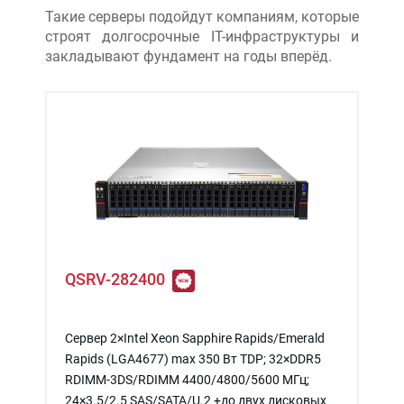
Такие серверы подойдут компаниям, которые
строят долгосрочные IT-инфраструктуры и
закладывают фундамент на годы вперёд.
QSRV-282400
Сервер 2×Intel Xeon Sapphire Rapids/Emerald
Rapids (LGA4677) max 350 Вт TDP; 32×DDR5
RDIMM-3DS/RDIMM 4400/4800/5600 МГц;
24×3.5/2.5 SAS/SATA/U.2 +до двух дисковых