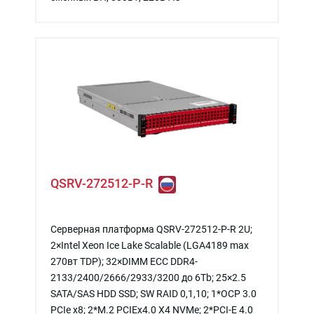
QSRV-272512-P-R
Серверная платформа QSRV-272512-P-R 2U;
2×Intel Xeon Ice Lake Scalable (LGA4189 max
270вт TDP); 32×DIMM ECC DDR4-
2133/2400/2666/2933/3200 до 6Tb; 25×2.5
SATA/SAS HDD SSD; SW RAID 0,1,10; 1*OCP 3.0
PCIe x8; 2*M.2 PCIEx4.0 X4 NVMe; 2*PCI-E 4.0