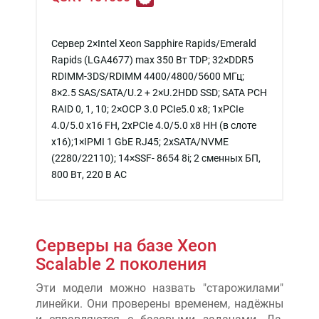
Сервер 2×Intel Xeon Sapphire Rapids/Emerald
Rapids (LGA4677) max 350 Вт TDP; 32×DDR5
RDIMM-3DS/RDIMM 4400/4800/5600 МГц;
8×2.5 SAS/SATA/U.2 + 2×U.2HDD SSD; SATA PCH
RAID 0, 1, 10; 2×OCP 3.0 PCIe5.0 x8; 1xPCIe
4.0/5.0 x16 FH, 2xPCIe 4.0/5.0 x8 HH (в слоте
x16);1×IPMI 1 GbE RJ45; 2xSATA/NVME
(2280/22110); 14×SSF- 8654 8i; 2 сменных БП,
800 Вт, 220 В АС
Серверы на базе Xeon
Scalable 2 поколения
Эти модели можно назвать "старожилами"
линейки. Они проверены временем, надёжны