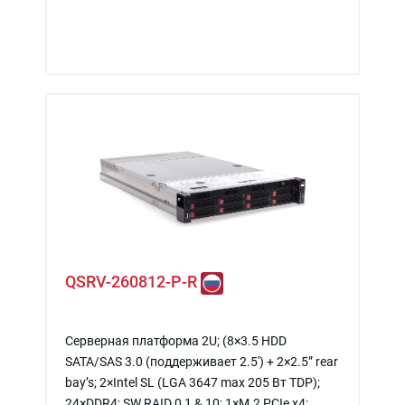
QSRV-260812-P-R
Серверная платформа 2U; (8×3.5 HDD
SATA/SAS 3.0 (поддерживает 2.5') + 2×2.5” rear
bay’s; 2×Intel SL (LGA 3647 max 205 Вт TDP);
24×DDR4; SW RAID 0,1 & 10; 1×M.2 PCIe x4;