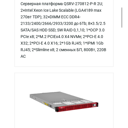
Серверная платформа QSRV-270812-P-R 2U;
2×Intel Xeon Ice Lake Scalable (LGA4189 max
270вт TDP); 32×DIMM ECC DDR4-
2133/2400/2666/2933/3200 до 6Tb; 8×3.5/2.5
SATA/SAS HDD SSD; SW RAID 0,1,10; 1*OCP 3.0
PCIe x8; 2*M.2 PCIEx4.0 X4 NVMe; 2*PCI-E 4.0
X32; 2*PCI-E 4.0 X16; 2*1Gb RJ45; 1*IPMI 1Gb
RJ45; 2*Slimline x8; 2 сменных БП, 800Вт, 220В
АС