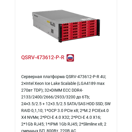
QSRV-473612-P-R
Серверная платформа QSRV-473612-P-R 4U;
2×Intel Xeon Ice Lake Scalable (LGA4189 max
270вт TDP); 32×DIMM ECC DDR4-
2133/2400/2666/2933/3200 до 6Tb;
24×3.5/2.5 + 12×3.5/2.5 SATA/SAS HDD SSD; SW
RAID 0,1,10; 1*OCP 3.0 PCIe x8; 2*M.2 PCIEx4.0
X4 NVMe; 2*PCI-E 4.0 X32; 2*PCI-E 4.0 X16;
2*1Gb RJ45; 1*IPMI 1Gb RJ45; 2*Slimline x8; 2
сменных БП, 800Вт, 220В АС