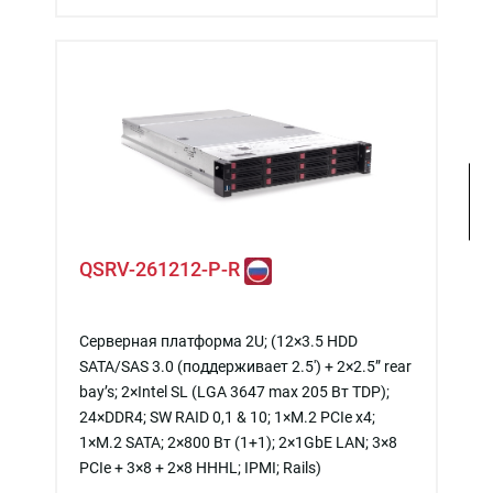
QSRV-261212-P-R
Серверная платформа 2U; (12×3.5 HDD
SATA/SAS 3.0 (поддерживает 2.5') + 2×2.5” rear
bay’s; 2×Intel SL (LGA 3647 max 205 Вт TDP);
24×DDR4; SW RAID 0,1 & 10; 1×M.2 PCIe x4;
1×M.2 SATA; 2×800 Вт (1+1); 2×1GbE LAN; 3×8
PCIe + 3×8 + 2×8 HHHL; IPMI; Rails)