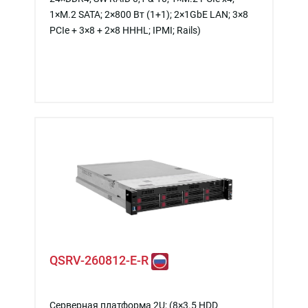
1×M.2 SATA; 2×800 Вт (1+1); 2×1GbE LAN; 3×8
PCIe + 3×8 + 2×8 HHHL; IPMI; Rails)
QSRV-260812-E-R
Серверная платформа 2U; (8×3.5 HDD