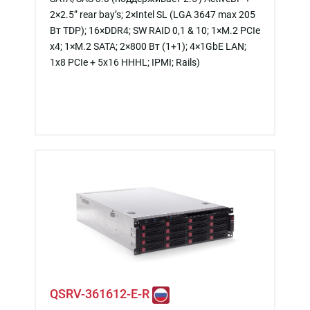
2×2.5” rear bay’s; 2×Intel SL (LGA 3647 max 205
Вт TDP); 16×DDR4; SW RAID 0,1 & 10; 1×M.2 PCIe
x4; 1×M.2 SATA; 2×800 Вт (1+1); 4×1GbE LAN;
1х8 PCIe + 5x16 HHHL; IPMI; Rails)
QSRV-361612-E-R