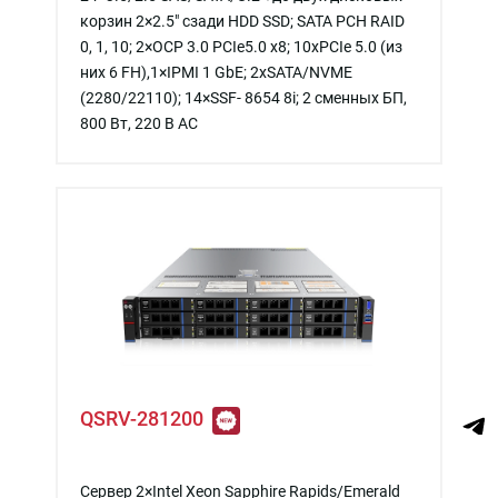
корзин 2×2.5″ сзади HDD SSD; SATA PCH RAID
0, 1, 10; 2×OCP 3.0 PCIe5.0 x8; 10xPCIe 5.0 (из
них 6 FH),1×IPMI 1 GbE; 2xSATA/NVME
(2280/22110); 14×SSF- 8654 8i; 2 сменных БП,
800 Вт, 220 В АС
QSRV-281200
Сервер 2×Intel Xeon Sapphire Rapids/Emerald