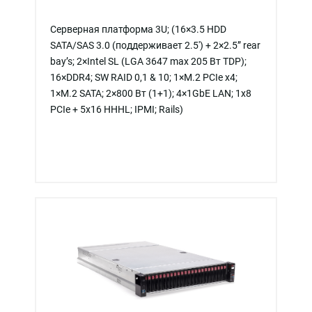
Серверная платформа 3U; (16×3.5 HDD
SATA/SAS 3.0 (поддерживает 2.5') + 2×2.5” rear
bay’s; 2×Intel SL (LGA 3647 max 205 Вт TDP);
16×DDR4; SW RAID 0,1 & 10; 1×M.2 PCIe x4;
1×M.2 SATA; 2×800 Вт (1+1); 4×1GbE LAN; 1х8
PCIe + 5x16 HHHL; IPMI; Rails)