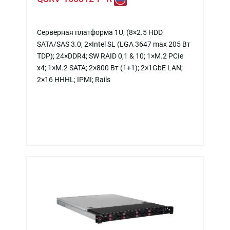
Серверная платформа 1U; (8×2.5 HDD
SATA/SAS 3.0; 2×Intel SL (LGA 3647 max 205 Вт
TDP); 24×DDR4; SW RAID 0,1 & 10; 1×M.2 PCIe
x4; 1×M.2 SATA; 2×800 Вт (1+1); 2×1GbE LAN;
2×16 HHHL; IPMI; Rails