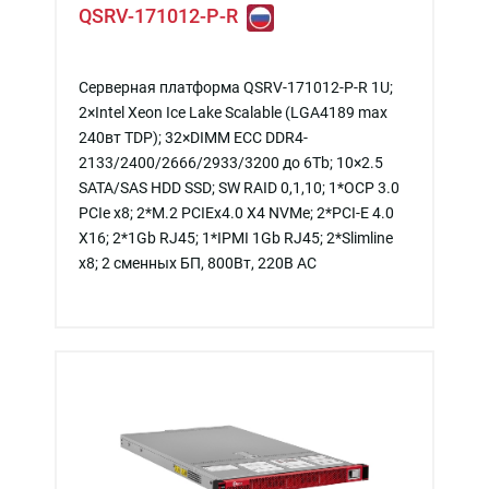
QSRV-171012-P-R
Серверная платформа QSRV-171012-P-R 1U;
2×Intel Xeon Ice Lake Scalable (LGA4189 max
240вт TDP); 32×DIMM ECC DDR4-
2133/2400/2666/2933/3200 до 6Tb; 10×2.5
SATA/SAS HDD SSD; SW RAID 0,1,10; 1*OCP 3.0
PCIe x8; 2*M.2 PCIEx4.0 X4 NVMe; 2*PCI-E 4.0
X16; 2*1Gb RJ45; 1*IPMI 1Gb RJ45; 2*Slimline
x8; 2 сменных БП, 800Вт, 220В АС