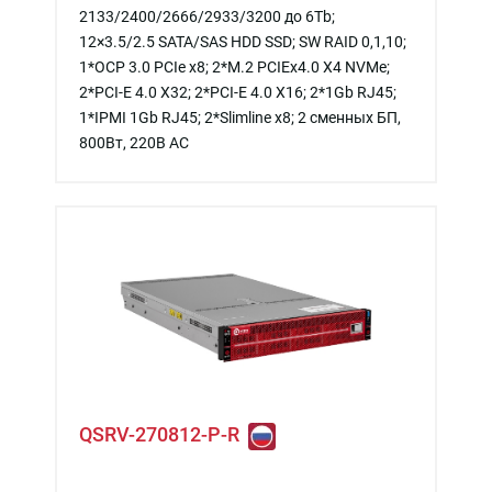
2133/2400/2666/2933/3200 до 6Tb;
12×3.5/2.5 SATA/SAS HDD SSD; SW RAID 0,1,10;
1*OCP 3.0 PCIe x8; 2*M.2 PCIEx4.0 X4 NVMe;
2*PCI-E 4.0 X32; 2*PCI-E 4.0 X16; 2*1Gb RJ45;
1*IPMI 1Gb RJ45; 2*Slimline x8; 2 сменных БП,
800Вт, 220В АС
QSRV-270812-P-R