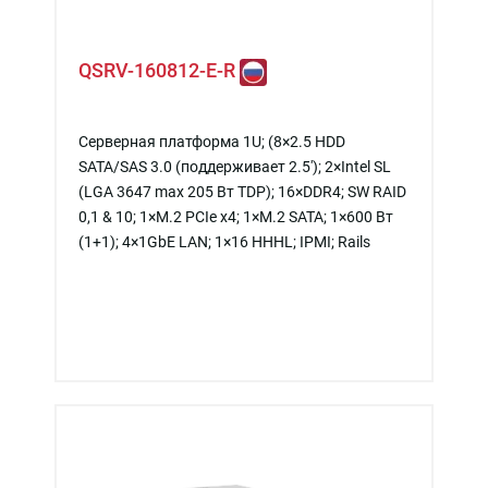
QSRV-160812-E-R
Серверная платформа 1U; (8×2.5 HDD
SATA/SAS 3.0 (поддерживает 2.5'); 2×Intel SL
(LGA 3647 max 205 Вт TDP); 16×DDR4; SW RAID
0,1 & 10; 1×M.2 PCIe x4; 1×M.2 SATA; 1×600 Вт
(1+1); 4×1GbE LAN; 1×16 HHHL; IPMI; Rails