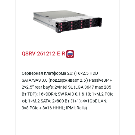
QSRV-261212-E-R
Серверная платформа 2U; (16×2.5 HDD
SATA/SAS 3.0 (поддерживает 2.5') PassiveBP +
2×2.5” rear bay’s; 2×Intel SL (LGA 3647 max 205
Вт TDP); 16×DDR4; SW RAID 0,1 & 10; 1×M.2 PCIe
x4; 1×M.2 SATA; 2×800 Вт (1+1); 4×1GbE LAN;
3×8 PCIe + 3×16 HHHL; IPMI; Rails)