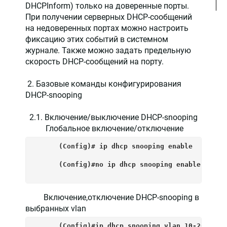
DHCPInform) только на доверенные порты.
При получении серверных DHCP-сообщений
на недоверенных портах можно настроить
фиксацию этих событий в системном
журнале. Также можно задать предельную
скорость DHCP-сообщений на порту.
2. Базовые команды конфигурирования
DHCP-snooping
2.1. Включение/выключение DHCP-snooping
Глобальное включение/отключение
      (Config)# ip dhcp snooping enable        
      (Config)#no ip dhcp snooping enable      
Включение,отключение DHCP-snooping в
выбранных vlan
      (Config)#ip dhcp snooping vlan 10-20 # Да