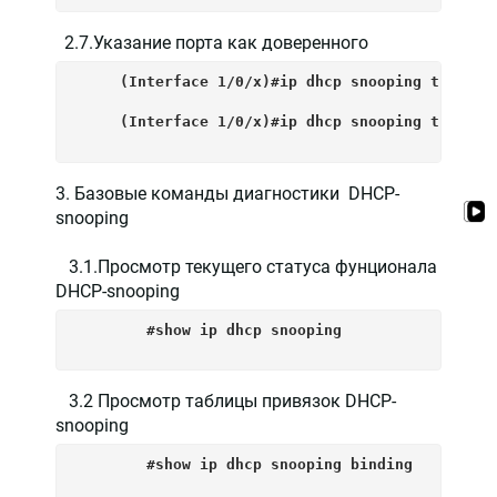
2.7.Указание порта как доверенного
     (Interface 1/0/x)#ip dhcp snooping trust  
     (Interface 1/0/x)#ip dhcp snooping trust v
3. Базовые команды диагностики DHCP-
snooping
3.1.Просмотр текущего статуса фунционала
DHCP-snooping
        #show ip dhcp snooping
3.2 Просмотр таблицы привязок DHCP-
snooping
        #show ip dhcp snooping binding