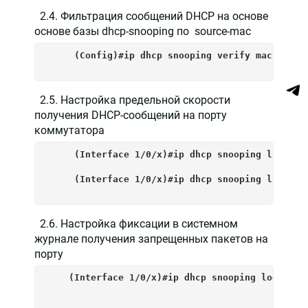
2.4. Фильтрация сообщений DHCP на основе
основе базы dhcp-snooping по source-mac
     (Config)#ip dhcp snooping verify mac-addres
2.5. Настройка предельной скорости
получения DHCP-сообщений на порту
коммутатора
     (Interface 1/0/x)#ip dhcp snooping limit r
     (Interface 1/0/x)#ip dhcp snooping limit r
2.6. Настройка фиксации в системном
журнале получения запрещенных пакетов на
порту
    (Interface 1/0/x)#ip dhcp snooping log-inva