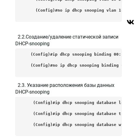
      (Config)#no ip dhcp snooping vlan 10-20 #
2.2.Создание/удаление статической записи
DHCP-snooping
    (Config)#ip dhcp snooping binding 00:11:22:
    (Config)#no ip dhcp snooping binding 00:11:
2.3. Указание расположения базы данных
DHCP-snooping
     (Config)#ip dhcp snooping database local  
     (Config)#ip dhcp snooping database tftp://
     (Config)#ip dhcp snooping database write-d