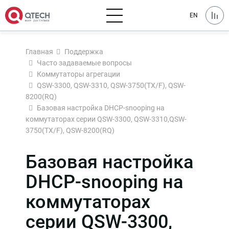
EN
Главная
Поддержка
Часто задаваемые вопросы
Коммутаторы агрегации
QSW-3300, QSW-3310, QSW-3750(TX/F), QSW-
8200(RQ)
Базовая настройка DHCP-snooping на
коммутаторах серии QSW-3300, QSW-3310,QSW-
3750(TX/F), QSW-8200(RQ)
Базовая настройка
DHCP-snooping на
коммутаторах
серии QSW-3300,