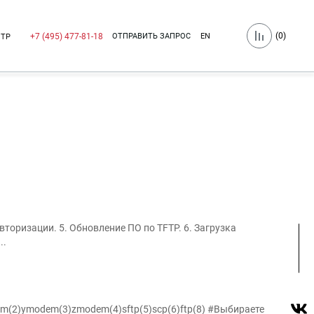
(
0
)
ОТПРАВИТЬ ЗАПРОС
EN
+7 (495) 477-81-18
НТР
торизации. 5. Обновление ПО по TFTP. 6. Загрузка
..
odem(2)ymodem(3)zmodem(4)sftp(5)scp(6)ftp(8) #Выбираете