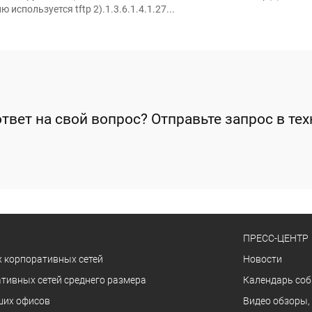
спользуется tftp 2).1.3.6.1.4.1.27...
твет на свой вопрос? Отправьте запрос в т
ПРЕСС-ЦЕНТР
 корпоративных сетей
Новости
тивных сетей среднего размера
Календарь со
ших офисов
Видео обзоры,