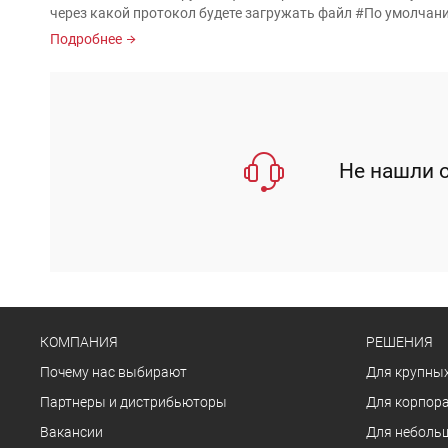
через какой протокол будете загружать файл #По умолчанию и
Подробнее
Не нашли о
КОМПАНИЯ
РЕШЕНИЯ
Почему нас выбирают
Для крупных
Партнеры и дистрибьюторы
Для корпора
Вакансии
Для неболь