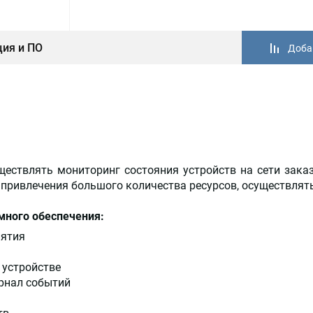
ия и ПО
Доба
ществлять мониторинг состояния устройств на сети зака
 привлечения большого количества ресурсов, осуществлят
много обеспечения:
иятия
 устройстве
урнал событий