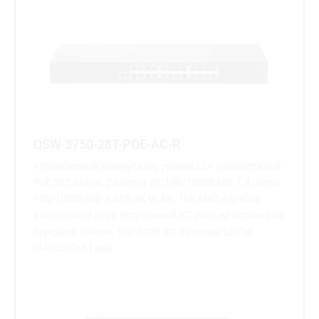
QSW-3750-28T-POE-AC-R
Управляемый коммутатор уровня L2+ с поддержкой
PoE 802.3af/at, 24 порта 10/100/1000BASE-T, 4 порта
100/1000BASE-X SFP, 4K VLAN, 16K MAC адресов,
консольный порт, встроенный БП разъем питания на
передней панели, 100-240В AC, размеры ШхГхВ
(440x280x44 мм)