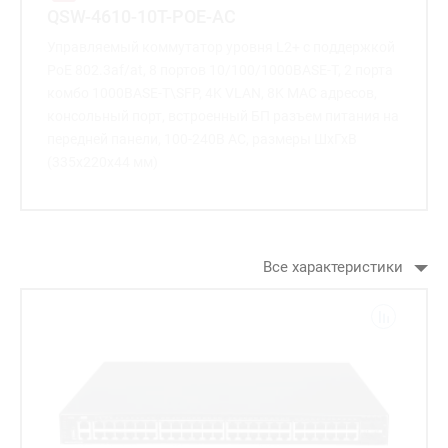
QSW-4610-10T-POE-AC
Управляемый коммутатор уровня L2+ с поддержкой
PoE 802.3af/at, 8 портов 10/100/1000BASE-T, 2 порта
комбо 1000BASE-T\SFP, 4K VLAN, 8K MAC адресов,
консольный порт, встроенный БП разъем питания на
передней панели, 100-240В AC, размеры ШхГхВ
(335x220x44 мм)
Все характеристики