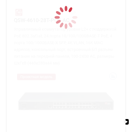
QSW-4610-28T-POE-AC
Управляемый коммутатор уровня L2+ с поддержкой
PoE 802.3af/at, 24 порта 10/100/1000BASE-T PoE, 4
порта 100/1000BASE-X SFP, 4K VLAN, 16K MAC
адресов, консольный порт, встроенный БП разъем
питания на передней панели, 100-240В AC, размеры
ШхГхВ (440x280x44 мм)
Проектная модель