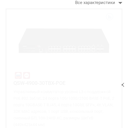
Все характеристики
QSW-4900-30TBX-POE
Управляемый коммутатор уровня L3 с поддержкой
PoE 802.3af/at, 24 порта 100/1000/2500 BASE-T PoE, 2
порта 10GBASE-T RJ45, 4 порта 10GbE SFP+, 4K VLAN,
32K MAC адресов, 1 порт USB, консольный порт,
сменный БП, 100-240В AC, размеры ШхГхВ
(440x425x44 мм)