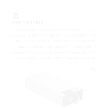
QSW-4700-28TX
Управляемый стекируемый коммутатор уровня L3,
24 порта 10/100/1000BASE-T, 4 порта 10GbE SFP+, 4K
VLAN, 32K MAC адресов, 1 порт USB 2.0 (на передней
панели), консольный порт, порт управления MGMT, 2
сменных БП (не входят в комплект) разъем питания
на задней панели, размеры ШхГхВ (442x420x43,6 мм)