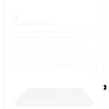
QSW-4700-52TX-POE
Управляемый стекируемый коммутатор уровня L3 с
поддержкой PoE 802.3af/at, 48 портов
10/100/1000BASE-T PoE, 4 порта 10GbE SFP+, 4K
VLAN, 32K MAC адресов, 1 порт USB 2.0 (на передней
панели), консольный порт, порт управления MGMT, 2
сменных БП (не входят в комплект) разъем питания
на задней панели, размеры ШхГхВ (442x420x43,6 мм)