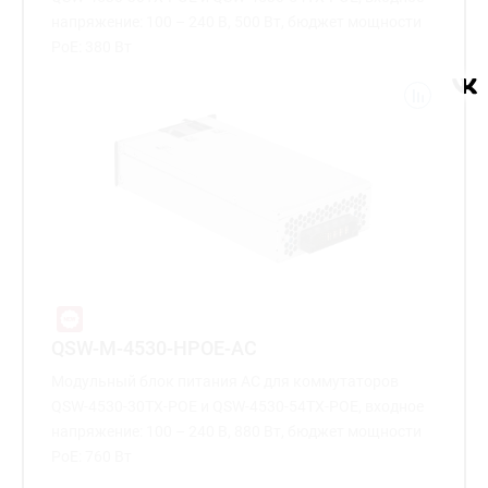
напряжение: 100 – 240 В, 500 Вт, бюджет мощности
PoE: 380 Вт
QSW-M-4530-HPOE-AC
Модульный блок питания AC для коммутаторов
QSW-4530-30TX-POE и QSW-4530-54TX-POE, входное
напряжение: 100 – 240 В, 880 Вт, бюджет мощности
PoE: 760 Вт