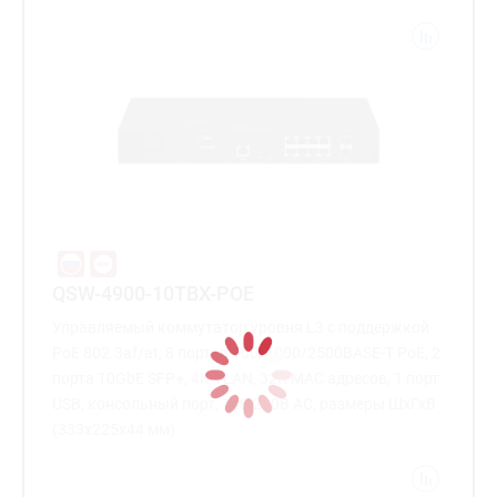
QSW-4900-10TBX-POE
Управляемый коммутатор уровня L3 с поддержкой
PoE 802.3af/at, 8 портов 100/1000/2500BASE-T PoE, 2
порта 10GbE SFP+, 4K VLAN, 32K MAC адресов, 1 порт
USB, консольный порт, 100-240В AC, размеры ШхГхВ
(333x225x44 мм)