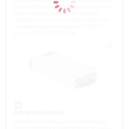
24 порта 10/100/1000BASE-T, 6 портов 10GbE SFP+,
4K VLAN, 32K MAC адресов, 1 порт USB 2.0 (на
передней панели), консольный порт, 2 сменных БП
разъем питания на задней панели, 100-240В AC,
размеры ШхГхВ (440x368x44 мм)
QSW-M-4530-POE-AC
Модульный блок питания AC для коммутаторов
QSW-4530-30TX-POE и QSW-4530-54TX-POE, входное