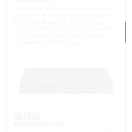
Управляемый стекируемый коммутатор уровня L3,
48 портов 10/100/1000BASE-T, 6 портов 10GbE SFP+,
4K VLAN, 32K MAC адресов, 1 порт USB 2.0 (на
передней панели), консольный порт, 2 сменных БП
разъем питания на задней панели, 100-240В AC,
размеры ШхГхВ (440x368x44 мм)
QSW-4530-30TX-POE