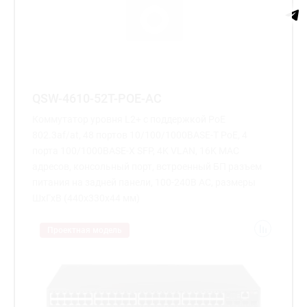
QSW-4610-52T-POE-AC
Коммутатор уровня L2+ с поддержкой PoE
802.3af/at, 48 портов 10/100/1000BASE-T PoE, 4
порта 100/1000BASE-X SFP, 4K VLAN, 16K MAC
адресов, консольный порт, встроенный БП разъем
питания на задней панели, 100-240В AC, размеры
ШхГхВ (440x330x44 мм)
Проектная модель