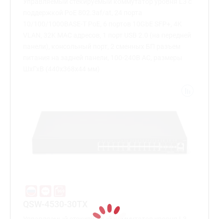
Управляемый стекируемый коммутатор уровня L3 с
поддержкой PoE 802.3af/at, 24 порта
10/100/1000BASE-T PoE, 6 портов 10GbE SFP+, 4K
VLAN, 32K MAC адресов, 1 порт USB 2.0 (на передней
панели), консольный порт, 2 сменных БП разъем
питания на задней панели, 100-240В AC, размеры
ШхГхВ (440x368x44 мм)
QSW-4530-30TX
Управляемый стекируемый коммутатор уровня L3,