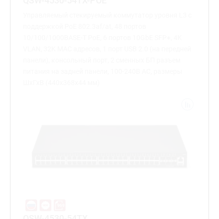
QSW-4530-54TX-POE
Управляемый стекируемый коммутатор уровня L3 с
поддержкой PoE 802.3af/at, 48 портов
10/100/1000BASE-T PoE, 6 портов 10GbE SFP+, 4K
VLAN, 32K MAC адресов, 1 порт USB 2.0 (на передней
панели), консольный порт, 2 сменных БП разъем
питания на задней панели, 100-240В AC, размеры
ШхГхВ (440x368x44 мм)
QSW-4530-54TX