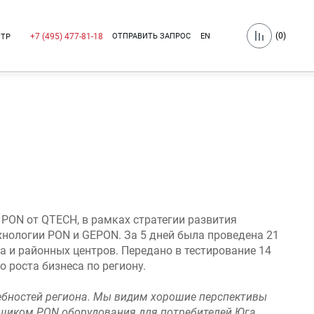
(
0
)
ОТПРАВИТЬ ЗАПРОС
EN
+7 (495) 477-81-18
НТР
 PON от QTECH, в рамках стратегии развития
нологии PON и GEPON. За 5 дней была проведена 21
 и районных центров. Передано в тестирование 14
 роста бизнеса по региону.
ребностей региона. Мы видим хорошие перспективы
авщиком PON оборудования для потребителей Юга