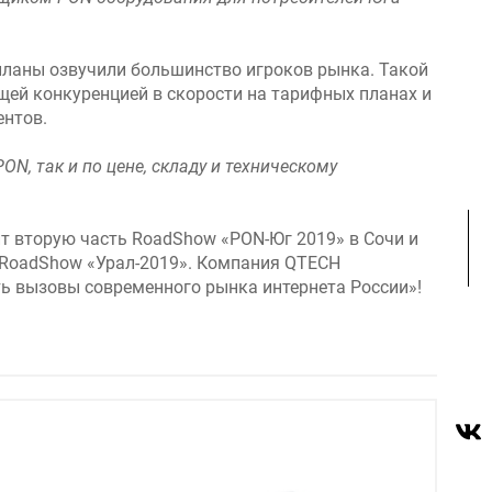
планы озвучили большинство игроков рынка. Такой
щей конкуренцией в скорости на тарифных планах и
ентов.
, так и по цене, складу и техническому
ит вторую часть RoadShow «PON-Юг 2019» в Сочи и
ть RoadShow «Урал-2019». Компания QTECH
ть вызовы современного рынка интернета России»!