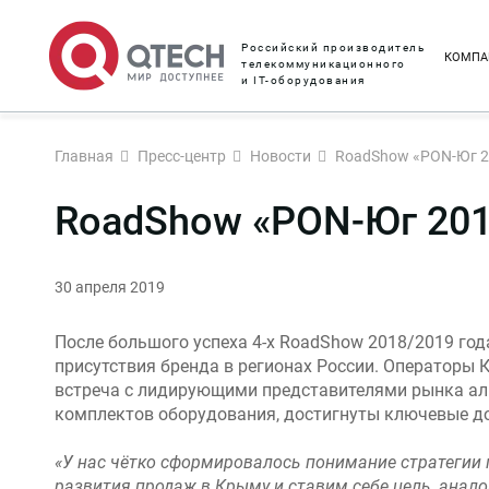
Российский производитель
КОМПА
телекоммуникационного
и IT-оборудования
Главная
Пресс-центр
Новости
RoadShow «PON-Юг 2
RoadShow «PON-Юг 201
30 апреля 2019
После большого успеха 4-х RoadShow 2018/2019 год
присутствия бренда в регионах России. Операторы
встреча с лидирующими представителями рынка аль
комплектов оборудования, достигнуты ключевые дог
«У нас чётко сформировалось понимание стратегии 
развития продаж в Крыму и ставим себе цель, анал