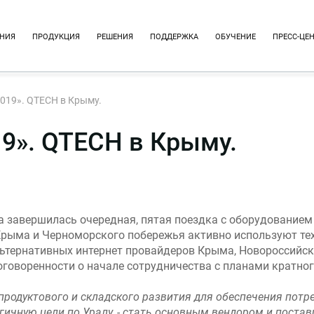
НИЯ
ПРОДУКЦИЯ
РЕШЕНИЯ
ПОДДЕРЖКА
ОБУЧЕНИЕ
ПРЕСС-ЦЕ
019». QTECH в Крыму.
9». QTECH в Крыму.
а завершилась очередная, пятая поездка с оборудованием
 Крыма и Черноморского побережья активно используют тех
тернативных интернет провайдеров Крыма, Новороссийска
оворенности о начале сотрудничества с планами кратного
продуктового и складского развития для обеспечения пот
огичную цели по Уралу, - стать основным вендором и пост