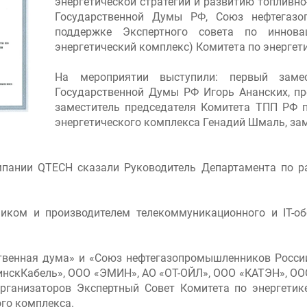
энергетической стратегии и развитию топливно
Государственной Думы РФ, Союз нефтегазо
поддержке Экспертного совета по иннов
энергетический комплекс) Комитета по энергет
На мероприятии выступили: первый замес
Государственной Думы РФ Игорь Ананских, п
заместитель председателя Комитета ТПП РФ п
энергетического комплекса Генадий Шмаль, за
мпании QTECH сказали Руководитель Департамента по ра
иком и производителем телекоммуникационного и IT-об
твенная дума» и «Союз нефтегазопромышленников Росси
нскКабель», ООО «ЭМИН», АО «ОТ-ОЙЛ», ООО «КАТЭН», ОО
рганизаторов Экспертный Совет Комитета по энергети
го комплекса.