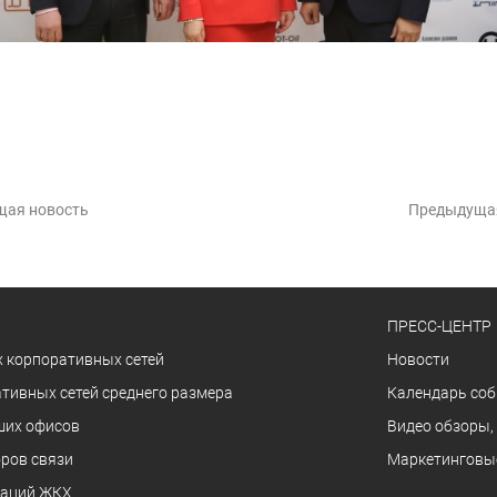
щая новость
Предыдуща
ПРЕСС-ЦЕНТР
 корпоративных сетей
Новости
тивных сетей среднего размера
Календарь со
ших офисов
Видео обзоры,
ров связи
Маркетинговы
заций ЖКХ