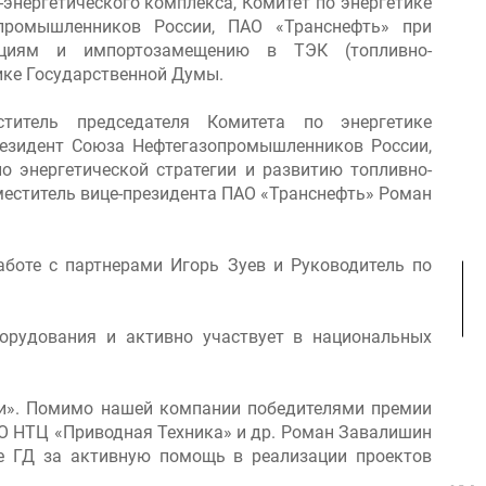
-энергетического комплекса, Комитет по энергетике
промышленников России, ПАО «Транснефть» при
ациям и импортозамещению в ТЭК (топливно-
ике Государственной Думы.
титель председателя Комитета по энергетике
резидент Союза Нефтегазопромышленников России,
о энергетической стратегии и развитию топливно-
меститель вице-президента ПАО «Транснефть» Роман
боте с партнерами Игорь Зуев и Руководитель по
орудования и активно участвует в национальных
и». Помимо нашей компании победителями премии
О НТЦ «Приводная Техника» и др. Роман Завалишин
ке ГД за активную помощь в реализации проектов