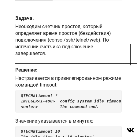
Задача.
Необходим счетчик простоя, который
определяет время простоя (бездействия)
подключения (consol/ssh/telnet/web). По
истечении счетчика подключение
завершается.
________________________________________________________
Решение:
Настраивается в привилегированном режиме
командой timeout:
QTECH#timeout ?
INTEGER<1-480>  config system idle timeout info
<enter>         The command end.
Значение указывается в минутах:
QTECH#timeout 10
The idle time is : 10 minutes!