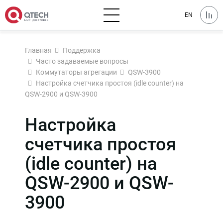
EN
Главная
Поддержка
Часто задаваемые вопросы
Коммутаторы агрегации
QSW-3900
Настройка счетчика простоя (idle counter) на
QSW-2900 и QSW-3900
Настройка
счетчика простоя
(idle counter) на
QSW-2900 и QSW-
3900