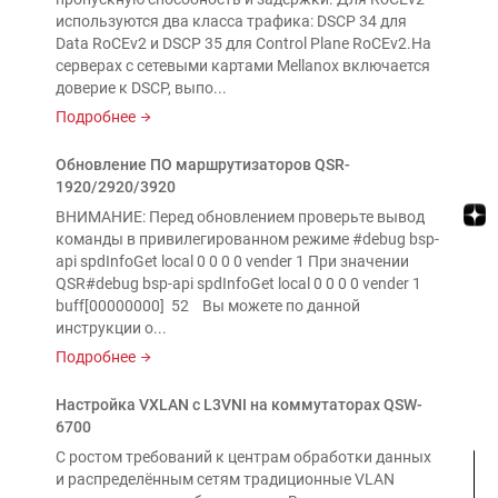
используются два класса трафика: DSCP 34 для
Data RoCEv2 и DSCP 35 для Control Plane RoCEv2.На
серверах с сетевыми картами Mellanox включается
доверие к DSCP, выпо...
Подробнее
Обновление ПО маршрутизаторов QSR-
1920/2920/3920
ВНИМАНИЕ: Перед обновлением проверьте вывод
команды в привилегированном режиме #debug bsp-
api spdInfoGet local 0 0 0 0 vender 1 При значении
QSR#debug bsp-api spdInfoGet local 0 0 0 0 vender 1
buff[00000000] 52 Вы можете по данной
инструкции о...
Подробнее
Настройка VXLAN с L3VNI на коммутаторах QSW-
6700
С ростом требований к центрам обработки данных
и распределённым сетям традиционные VLAN