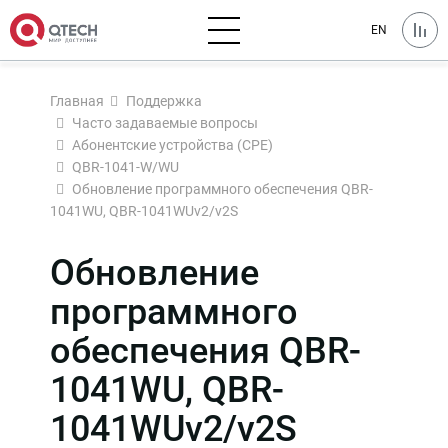
EN
Главная
Поддержка
Часто задаваемые вопросы
Абонентские устройства (CPE)
QBR-1041-W/WU
Обновление программного обеспечения QBR-
1041WU, QBR-1041WUv2/v2S
Обновление
программного
обеспечения QBR-
1041WU, QBR-
1041WUv2/v2S