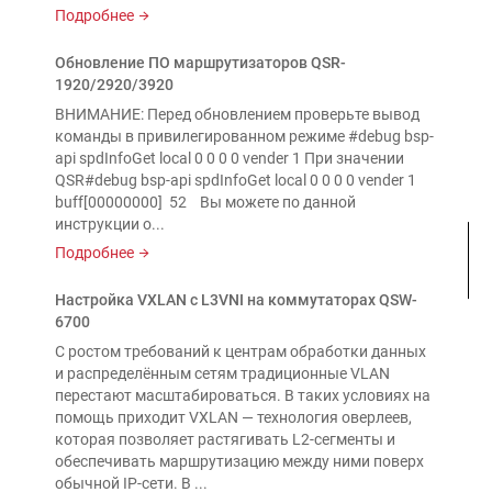
Подробнее
Обновление ПО маршрутизаторов QSR-
1920/2920/3920
ВНИМАНИЕ: Перед обновлением проверьте вывод
команды в привилегированном режиме #debug bsp-
api spdInfoGet local 0 0 0 0 vender 1 При значении
QSR#debug bsp-api spdInfoGet local 0 0 0 0 vender 1
buff[00000000] 52 Вы можете по данной
инструкции о...
Подробнее
Настройка VXLAN с L3VNI на коммутаторах QSW-
6700
С ростом требований к центрам обработки данных
и распределённым сетям традиционные VLAN
перестают масштабироваться. В таких условиях на
помощь приходит VXLAN — технология оверлеев,
которая позволяет растягивать L2-сегменты и
обеспечивать маршрутизацию между ними поверх
обычной IP-сети. В ...