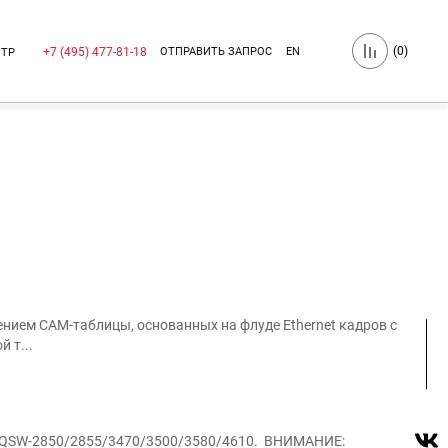
(
0
)
ОТПРАВИТЬ ЗАПРОС
EN
+7 (495) 477-81-18
НТР
ением CAM-таблицы, основанных на флуде Ethernet кадров с
 т...
ий: QSW-2850/2855/3470/3500/3580/4610. ВНИМАНИЕ: