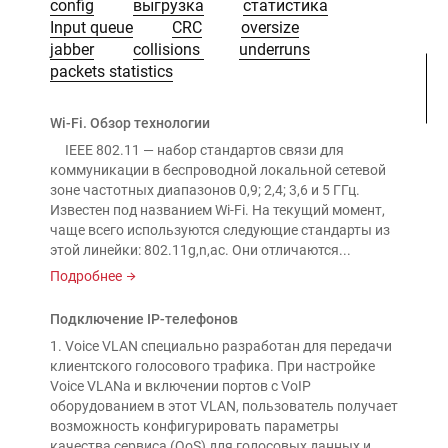
config
выгрузка
статистика
Input queue
CRC
oversize
jabber
collisions
underruns
packets statistics
Wi-Fi. Обзор технологии
IEEE 802.11 — набор стандартов связи для
коммуникации в беспроводной локальной сетевой
зоне частотных диапазонов 0,9; 2,4; 3,6 и 5 ГГц.
Известен под названием Wi-Fi. На текущий момент,
чаще всего используются следующие стандарты из
этой линейки: 802.11g,n,aс. Они отличаются...
Подробнее
Подключение IP-телефонов
1. Voice VLAN специально разработан для передачи
клиентского голосового трафика. При настройке
Voice VLANа и включении портов с VoIP
оборудованием в этот VLAN, пользователь получает
возможность конфигурировать параметры
качества сервиса (QoS) для голосовых данных и