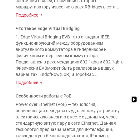
состояния связей, с помощью которого
маршрутизатору известно о всех RBridges в сети...
Подробнее
Что такое Edge Virtual Bridging
1. Edge Virtual Bridging EVB - это стандарт IEEE,
функционирующий между оборудованием
виртуального коммутатора в гипервизоре и
физическим интерфейсом коммутатора.
Представлен в рекомендациях 802.1qbg и 802.1qbh.
Физически EVBможет быть реализована в двух
вариантах: EndofRow(EoR) и TopofRac...
Подробнее
Особенности работы с PoE
Power over Ethernet (PoE) — технология,
позволяющая передавать удалённому устройству
электрическую энергию вместе с данными, через
стандартную витую пару в сети Ethernet. Данная
технология предназначается для IP-телефонии,
точек доступа беспроводных сетей, IP-камер,