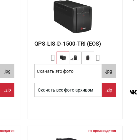
QPS-LIS-D-1500-TRI (EOS)
.jpg
Скачать это фото
.jpg
.zip
Скачать все фото архивом
.zip
зводится
не производится