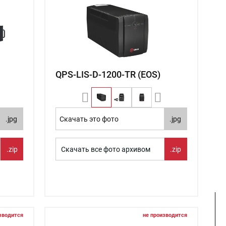
QPS-LIS-D-1200-TR (EOS)
.jpg
Скачать это фото
.jpg
.zip
Скачать все фото архивом
.zip
зводится
не производится