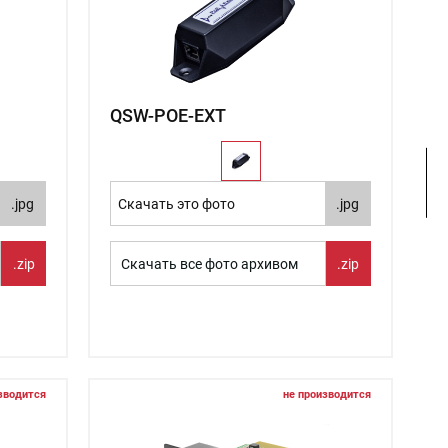
QSW-POE-EXT
.jpg
Скачать это фото
.jpg
.zip
Скачать все фото архивом
.zip
зводится
не производится