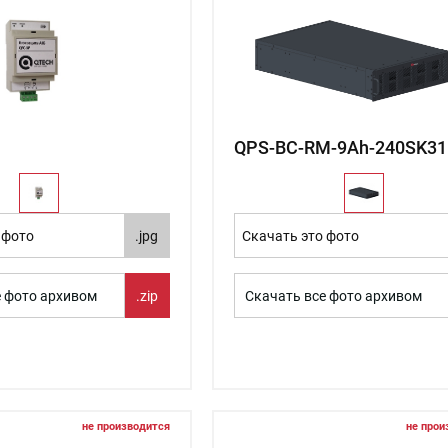
QPS-BC-RM-9Ah-240SK31
 фото
.jpg
Скачать это фото
е фото архивом
.zip
Скачать все фото архивом
не производится
не прои