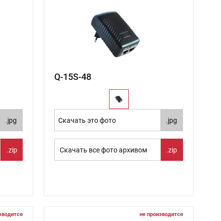
Q-15S-48
.jpg
Скачать это фото
.jpg
.zip
Скачать все фото архивом
.zip
зводится
не производится