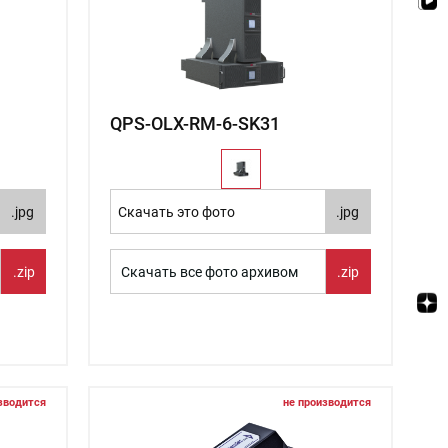
QPS-OLX-RM-6-SK31
.jpg
Скачать это фото
.jpg
.zip
Скачать все фото архивом
.zip
зводится
не производится