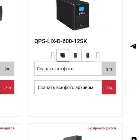
QPS-LIX-D-600-12SK
.jpg
Скачать это фото
.jpg
.zip
Скачать все фото архивом
.zip
зводится
не производится