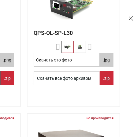
QPS-OL-SP-L30
.png
Скачать это фото
.jpg
.zip
Скачать все фото архивом
.zip
зводится
не производится