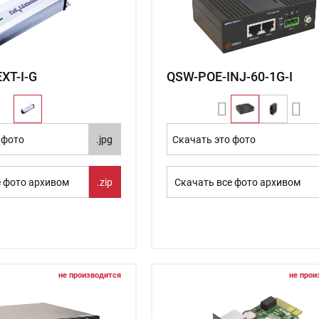
XT-I-G
QSW-POE-INJ-60-1G-I
 фото
.jpg
Скачать это фото
е фото архивом
.zip
Скачать все фото архивом
не производится
не прои