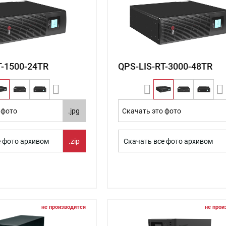
T-1500-24TR
QPS-LIS-RT-3000-48TR
 фото
.jpg
Скачать это фото
е фото архивом
.zip
Скачать все фото архивом
не производится
не прои