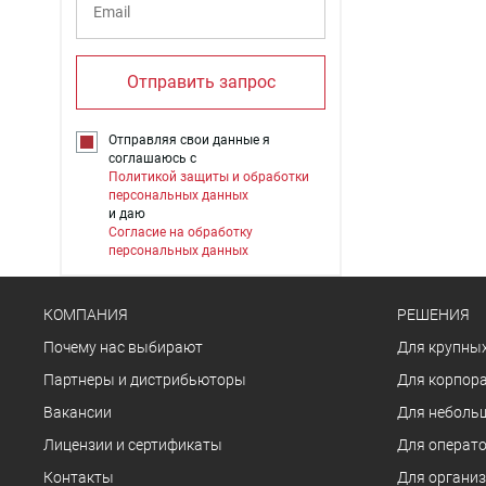
Отправить запрос
Отправляя свои данные я
соглашаюсь с
Политикой защиты и обработки
персональных данных
и даю
Согласие на обработку
персональных данных
КОМПАНИЯ
РЕШЕНИЯ
Почему нас выбирают
Для крупных
Партнеры и дистрибьюторы
Для корпора
Вакансии
Для неболь
Лицензии и сертификаты
Для операто
Контакты
Для органи