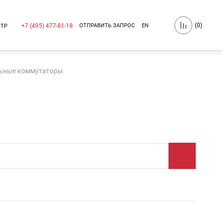
(
0
)
ОТПРАВИТЬ ЗАПРОС
EN
+7 (495) 477-81-18
НТР
ьные коммутаторы