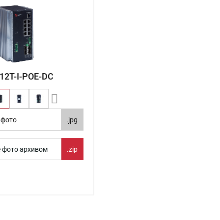
12T-I-POE-DC
 фото
.jpg
е фото архивом
.zip