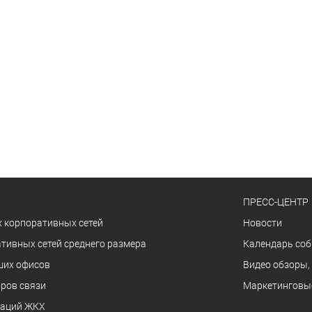
ПРЕСС-ЦЕНТР
 корпоративных сетей
Новости
тивных сетей среднего размера
Календарь со
ших офисов
Видео обзоры,
ров связи
Маркетинговы
заций ЖКХ