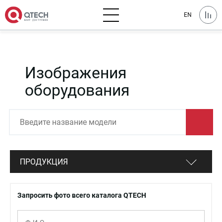
EN
Изображения
оборудования
ПРОДУКЦИЯ
Запросить фото всего каталога QTECH