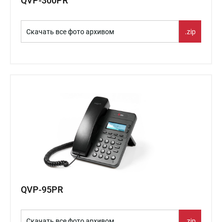
QVP-300PR
Скачать все фото архивом
.zip
QVP-95PR
Скачать все фото архивом
.zip