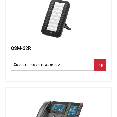
QSM-32R
Скачать все фото архивом
.zip