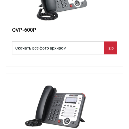
QVP-600P
Скачать все фото архивом
.zip