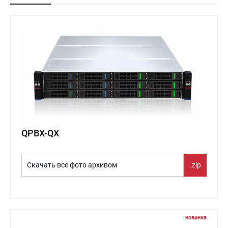
QPBX-QX
Скачать все фото архивом
.zip
новинка