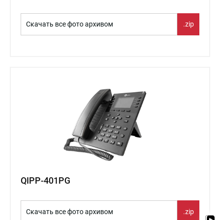
Скачать все фото архивом
.zip
QIPP-401PG
Скачать все фото архивом
.zip