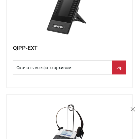
QIPP-EXT
Скачать все фото архивом
.zip