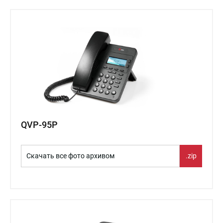
QVP-95P
Скачать все фото архивом
.zip