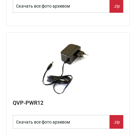
Скачать все фото архивом
.zip
QVP-PWR12
Скачать все фото архивом
.zip