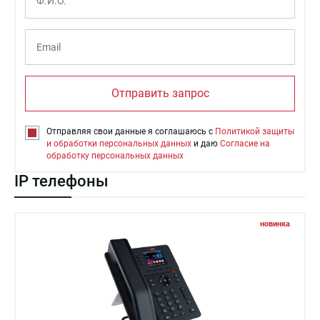
Отправить запрос
Отправляя свои данные я соглашаюсь с
Политикой защиты
и обработки персональных данных
и даю
Согласие на
обработку персональных данных
IP телефоны
новинка