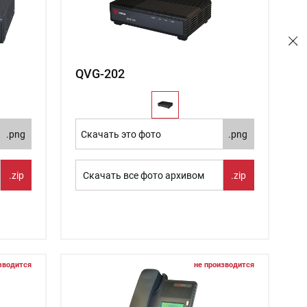
QVG-202
.png
Скачать это фото
.png
.zip
Скачать все фото архивом
.zip
зводится
не производится