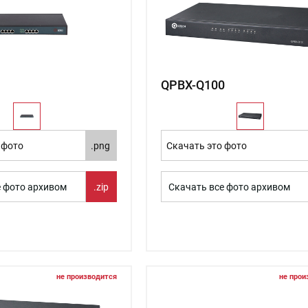
QPBX-Q100
 фото
.png
Скачать это фото
е фото архивом
.zip
Скачать все фото архивом
не производится
не прои