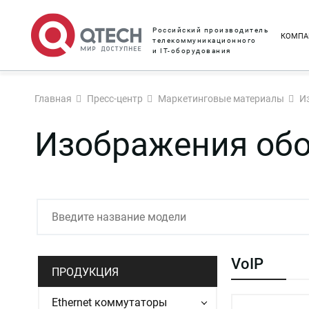
Российский производитель
КОМПА
телекоммуникационного
и IT-оборудования
Главная
Пресс-центр
Маркетинговые материалы
И
Изображения об
VoIP
ПРОДУКЦИЯ
Ethernet коммутаторы