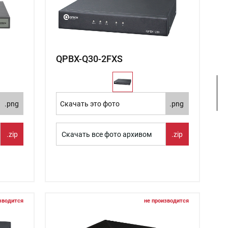
QPBX-Q30-2FXS
.png
Скачать это фото
.png
.zip
Скачать все фото архивом
.zip
зводится
не производится