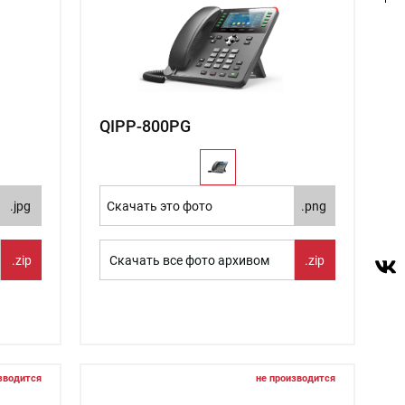
QIPP-800PG
.jpg
Скачать это фото
.png
.zip
Скачать все фото архивом
.zip
зводится
не производится