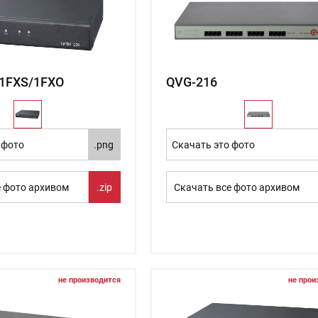
1FXS/1FXO
QVG-216
 фото
.png
Скачать это фото
е фото архивом
.zip
Скачать все фото архивом
не производится
не прои