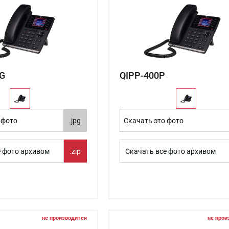
G
QIPP-400P
 фото
.jpg
Скачать это фото
е фото архивом
.zip
Скачать все фото архивом
не производится
не прои