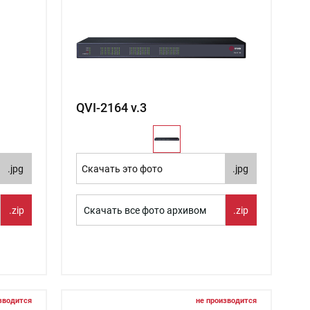
QVI-2164 v.3
.jpg
Скачать это фото
.jpg
.zip
Скачать все фото архивом
.zip
зводится
не производится