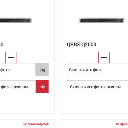
00
QPBX-Q2000
 фото
.jpg
Скачать это фото
е фото архивом
.zip
Скачать все фото архивом
не производится
не прои