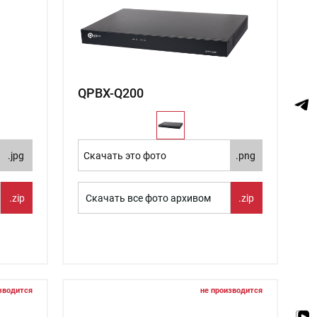
QPBX-Q200
.jpg
Скачать это фото
.png
.zip
Скачать все фото архивом
.zip
зводится
не производится