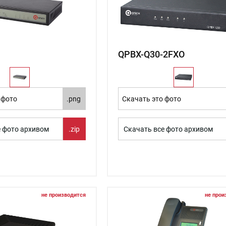
QPBX-Q30-2FXO
 фото
.png
Скачать это фото
е фото архивом
.zip
Скачать все фото архивом
не производится
не прои