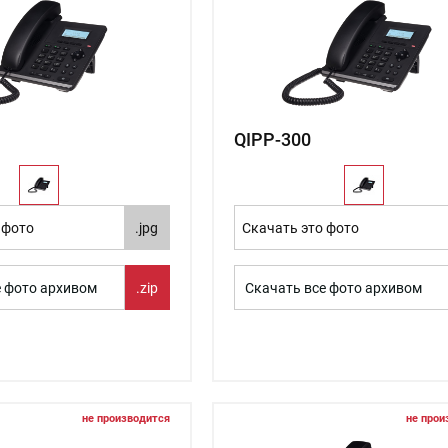
QIPP-300
 фото
.jpg
Скачать это фото
е фото архивом
.zip
Скачать все фото архивом
не производится
не прои