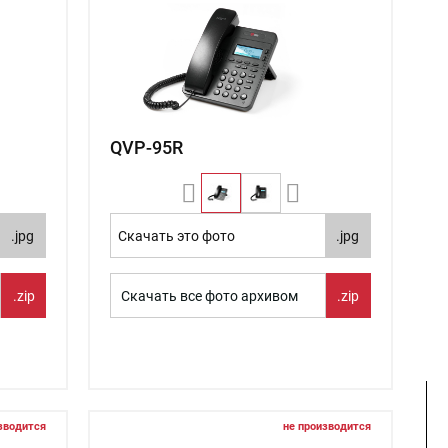
QVP-95R
.jpg
Скачать это фото
.jpg
.zip
Скачать все фото архивом
.zip
зводится
не производится