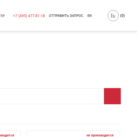
(
0
)
ОТПРАВИТЬ ЗАПРОС
EN
+7 (495) 477-81-18
НТР
зводится
не производится