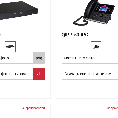
0
QIPP-500PG
 фото
.png
Скачать это фото
е фото архивом
.zip
Скачать все фото архивом
не производится
не прои