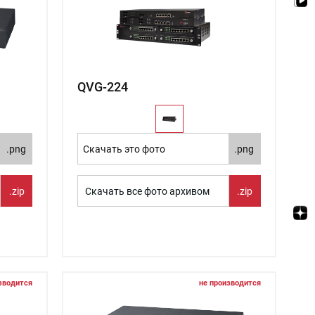
QVG-224
.png
Скачать это фото
.png
.zip
Скачать все фото архивом
.zip
зводится
не производится